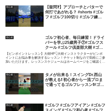
【疑問❓】アプローチとパターで
初心者
何打であがれる？ #shorts #ゴル
フ #ゴルフ100切り #ゴルフ練習
動画 #ゴルフ初心者 #golf #アプ
ローチ #パター
ゴルフ初心者、毎日練習！ドライ
初心者
バーを学ぶ25歳男子⑦#ゴルフス
クール #ゴルフ倶楽部大樹 #ゴル
フレッスン #ゴルフ初心者 #ゴル
【ピンポイントレッスン】大樹HP👇大樹インストラクターがピンポ
フ男子
イントにお悩み事を解決するレッスン！チケット制なので気軽にご参
加いただけます。レッスンスケジュールはホームページをご確認くだ
さい。【前回の動画】■ゲスト川村茉由さん初登場！TTR...
タメが出来る！スイングDr.西山
初心者
が教える❗️ 初心者から一流プロま
で通ってるゴルフレッスン❗️#ゴル
フ #ゴルフレッスン #飛距離アッ
プレッスン
#ゴルフ #ゴルフアイアン #ゴルフ
初心者
スイング #ゴルフ初心者 #ゴルフ