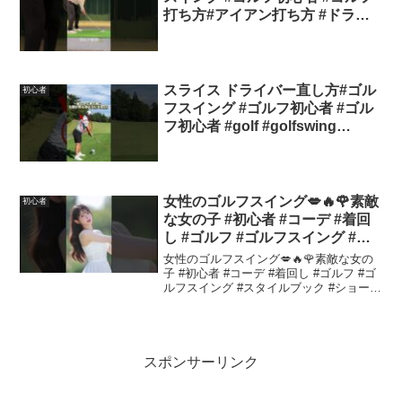
打ち方#アイアン打ち方 #ドライ
バー打ち方
スライス ドライバー直し方#ゴル
初心者
フスイング #ゴルフ初心者 #ゴル
フ初心者 #golf #golfswing
#golfshorts
女性のゴルフスイング💋🔥🌹素敵
初心者
な女の子 #初心者 #コーデ #着回
し #ゴルフ #ゴルフスイング #ス
タイルブック #ショーツ
女性のゴルフスイング💋🔥🌹素敵な女の
子 #初心者 #コーデ #着回し #ゴルフ #ゴ
ルフスイング #スタイルブック #ショーツ
Women's Golf Swing 💋🔥🌹 Lovely Girls
#Women #Outfits #Look...
スポンサーリンク