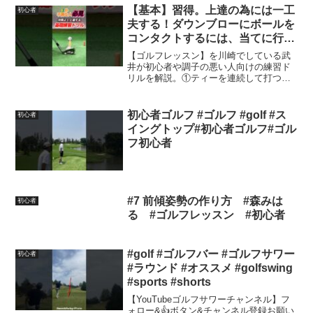
スン
【基本】習得。上達の為には一工
初心者
夫する！ダウンブローにボールを
コンタクトするには、当てに行か
ずクラブを振り抜くグリップエン
【ゴルフレッスン】を川崎でしている武
ドを引いて引っ張る #shorts #ゴ
井が初心者や調子の悪い人向けの練習ド
リルを解説。①ティーを連続して打つ②
ルフコツ #ゴルフ初心者
左手小指を左足太もも内側に引っ張る③
テープを貼ってソールで連続打ちをして
いくオールデイゴルフ尻手川崎店でのゴ
初心者ゴルフ #ゴルフ #golf #ス
初心者
ルフレッスン。＜【公式L...
イングトップ#初心者ゴルフ#ゴル
フ初心者
#7 前傾姿勢の作り方 #森みは
初心者
る #ゴルフレッスン #初心者
#golf #ゴルフバー #ゴルフサワー
初心者
#ラウンド #オススメ #golfswing
#sports #shorts
【YouTubeゴルフサワーチャンネル】フ
ォロー&👍ボタン&チャンネル登録お願い