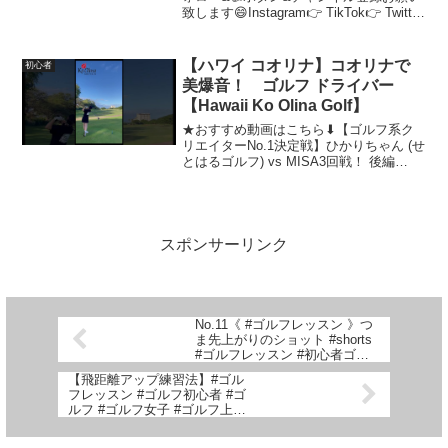
致します😄Instagram👉 TikTok👉 Twitter
👉 Facebook👉 YouTube👉 Blog👉
【GOLFSOUR】ゴルフサワーオリジナル
キ...
【ハワイ コオリナ】コオリナで
初心者
美爆音！ ゴルフ ドライバー
【Hawaii Ko Olina Golf】
★おすすめ動画はこちら⬇︎【ゴルフ系ク
リエイターNo.1決定戦】ひかりちゃん (せ
とはるゴルフ) vs MISA3回戦！ 後編
5~9H びしょ濡れでブロック優勝が決まる
大雨の決戦！【ランバンスポール】
★【おにGOLF】チャンネル登録はこち...
スポンサーリンク
No.11《 #ゴルフレッスン 》つ
ま先上がりのショット #shorts
#ゴルフレッスン #初心者ゴル
フ #飛人 #とびんちゅ
【飛距離アップ練習法】#ゴル
フレッスン #ゴルフ初心者 #ゴ
ルフ #ゴルフ女子 #ゴルフ上達
#ゴルフ男子 #ゴルフ大好き
#100切り