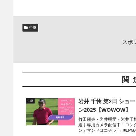
中継
スポ
関
岩井 千怜 第2日 シ
中継
ン2025【WOWOW】
竹田麗央・岩井明愛・岩井千
選手専用カメラ配信中！ロン
ンデマンドはコチラ → ■LPGA