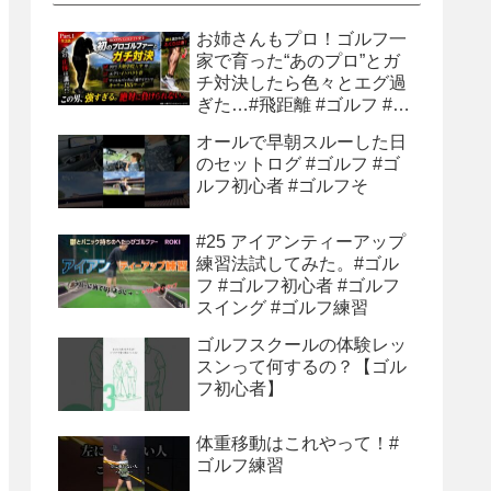
お姉さんもプロ！ゴルフ一
家で育った“あのプロ”とガ
チ対決したら色々とエグ過
ぎた…#飛距離 #ゴルフ #ゴ
ルフ練習 #ゴルフ練習法 #
オールで早朝スルーした日
ティーショット
のセットログ #ゴルフ #ゴ
ルフ初心者 #ゴルフそ
#25 アイアンティーアップ
練習法試してみた。#ゴル
フ #ゴルフ初心者 #ゴルフ
スイング #ゴルフ練習
ゴルフスクールの体験レッ
スンって何するの？【ゴル
フ初心者】
体重移動はこれやって！#
ゴルフ練習