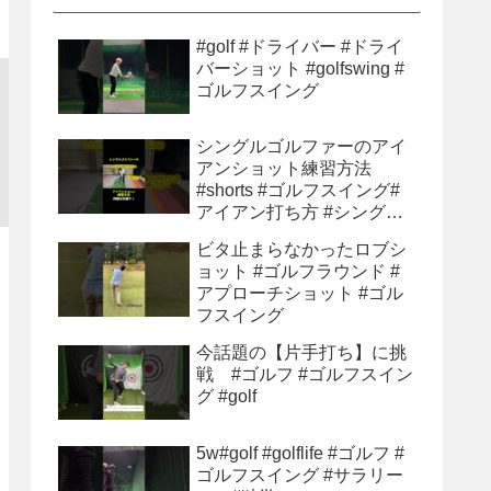
#golf #ドライバー #ドライ
バーショット #golfswing #
ゴルフスイング
シングルゴルファーのアイ
アンショット練習方法
#shorts #ゴルフスイング#
アイアン打ち方 #シングル
ゴルファー#ゴルフ初心者 #
ビタ止まらなかったロブシ
ゴルフ練習方法
ョット #ゴルフラウンド #
アプローチショット #ゴル
フスイング
今話題の【片手打ち】に挑
戦 #ゴルフ #ゴルフスイン
グ #golf
5w#golf #golflife #ゴルフ #
ゴルフスイング #サラリー