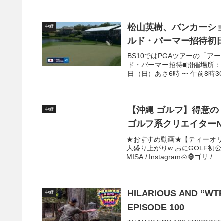
松山英樹、バンカーシ
中継
ルド・パーマー招待初
BS10ではPGAツアーの「
ド・パーマー招待■開催場所：
日（日）あさ6時 〜 午前8時30分
【沖縄 ゴルフ】得意の
中継
ゴルフ系クリエイター
★おすすめ動画★【ティーオ
大盛り上がりw おにGOLF初公開情
MISA / Instagram🐴🦍ゴリ / ...
HILARIOUS AND “WT
中継
EPISODE 100