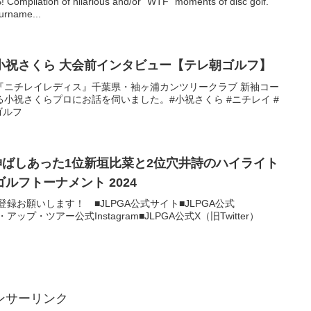
mpilation of hilarious and/or "WTF" moments of disc golf.
ourname...
小祝さくら 大会前インタビュー【テレ朝ゴルフ】
『ニチレイレディス』千葉県・袖ヶ浦カンツリークラブ 新袖コー
小祝さくらプロにお話を伺いました。#小祝さくら #ニチレイ #
ゴルフ
を伸ばしあった1位新垣比菜と2位穴井詩のハイライト
ルフトーナメント 2024
ンネル登録お願いします！ ■JLPGA公式サイト■JLPGA公式
プ・アップ・ツアー公式Instagram■JLPGA公式X（旧Twitter）
ンサーリンク