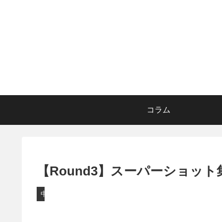
コラム
【Round3】スーパーショッ
中継