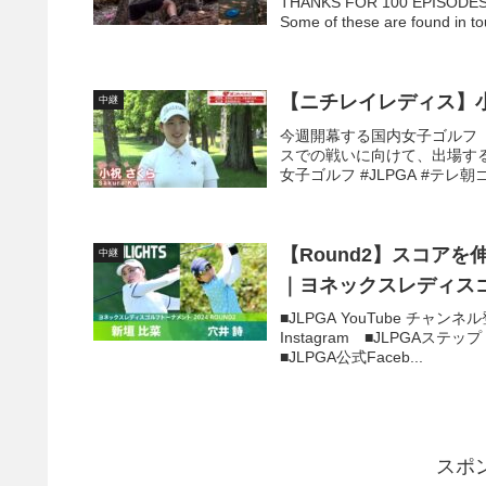
THANKS FOR 100 EPISODES! Co
Some of these are found in t
【ニチレイレディス】
中継
今週開幕する国内女子ゴルフ
スでの戦いに向けて、出場する
女子ゴルフ #JLPGA #テレ朝
【Round2】スコア
中継
｜ヨネックスレディスゴ
■JLPGA YouTube チャ
Instagram ■JLPGAステッ
■JLPGA公式Faceb...
スポ