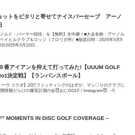
ョットをピタリと寄せてナイスパーセーブ アーノ
日
アーノルド・パーマー招待」を【無料】生中継！■大会名称：アーノル
ベイヒルクラブ＆ロッジ（フロリダ州）■放送日時：2025年3月9
2025年3月10日...
９番アイアンを抑えて打ってみた!【UUUM GOLF
No1決定戦】【ランバンスポール】
リーヴ コラボ】試打フィッティングのはずが、マン〇りのクラブに
報だらけの爆笑計測の会😈おにGOLF / Instagram😈...🐴
F” MOMENTS IN DISC GOLF COVERAGE –