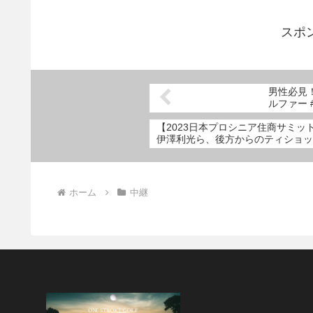
スポ
男性必見！
ルファー 
【2023日本プロシニア住商サミット
伊澤利光ら、後方からのティショッ
ホーム
中継