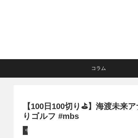
コラム
【100日100切り⛳️】海渡未来
りゴルフ #mbs
中継