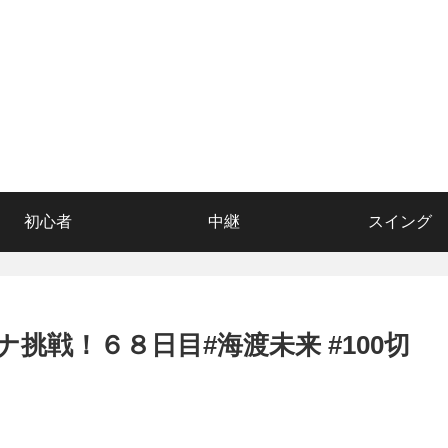
初心者
中継
スイング
アナ挑戦！６８日目#海渡未来 #100切