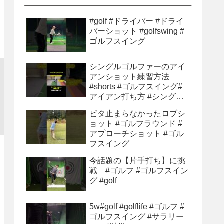
#golf #ドライバー #ドライ
バーショット #golfswing #
ゴルフスイング
シングルゴルファーのアイ
アンショット練習方法
#shorts #ゴルフスイング#
アイアン打ち方 #シングル
ゴルファー#ゴルフ初心者 #
ビタ止まらなかったロブシ
ゴルフ練習方法
ョット #ゴルフラウンド #
アプローチショット #ゴル
フスイング
今話題の【片手打ち】に挑
戦 #ゴルフ #ゴルフスイン
グ #golf
5w#golf #golflife #ゴルフ #
ゴルフスイング #サラリー