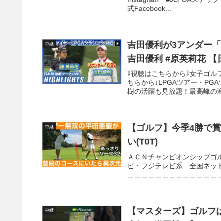
式Facebook...
吉田優利が3アンダー「
中継
吉田優利 #原英
⇩視聴はこちらから⇩女子ゴルフ
ちらから↓LPGAツアー・P
樹の活躍も見放題！最高峰の海外ツ
【ゴルフ】今季4勝で賞
中継
い(T0T)
ＡＣＮチャンピオンシップゴ
ビ・フジテレビ系 全国ネッ
＿＿＿＿＿＿＿＿＿＿＿＿＿＿＿＿＿
【マスターズ】ゴルフ
中継