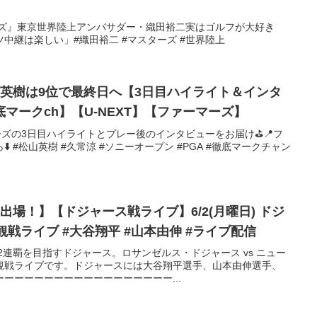
ーズ』東京世界陸上アンバサダー・織田裕二実はゴルフが大好き
中継は楽しい」#織田裕二 #マスターズ #世界陸上
山英樹は9位で最終日へ【3日目ハイライト＆インタ
マークch】【U-NEXT】【ファーマーズ】
マーズの3日目ハイライトとプレー後のインタビューをお届け⛳️📍フ
 #松山英樹 #久常涼 #ソニーオープン #PGA #徹底マークチャン
出場！】【ドジャース戦ライブ】6/2(月曜日) ドジ
ャース VS ヤンキース 観戦ライブ #大谷翔平 #山本由伸 #ライブ配信
2連覇を目指すドジャース。ロサンゼルス・ドジャース vs ニュー
観戦ライブです。ドジャースには大谷翔平選手、山本由伸選手、
ーーーーーーーーーーーーーーーーー...