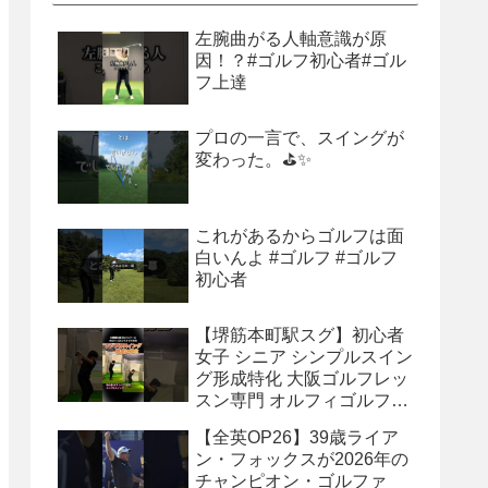
左腕曲がる人軸意識が原
因！？#ゴルフ初心者#ゴル
フ上達
プロの一言で、スイングが
変わった。⛳✨
これがあるからゴルフは面
白いんよ #ゴルフ #ゴルフ
初心者
【堺筋本町駅スグ】初心者
女子 シニア シンプルスイン
グ形成特化 大阪ゴルフレッ
スン専門 オルフィゴルフス
タジオ本町 体験レッスン受
【全英OP26】39歳ライア
付中 #ゴルフレッスン #ゴ
ン・フォックスが2026年の
ルフスクール #ゴルフスイ
チャンピオン・ゴルファ
ング