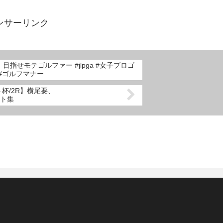
ンサーリンク
目指せモテゴルファー #jlpga #女子プロゴ
#ゴルフマナー
杯/2R】横尾要、
ト集