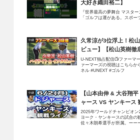
大好き織田裕二】
『世界最高の夢舞台 マスタ
「ゴルフは運がある。スポーツ
久常涼が3位浮上！松
中継
ビュー】【松山英樹徹底
U-NEXT独占配信📺ファー
ァーマーズの視聴はこちらから⬇️
ネル #UNEXT #ゴルフ
【山本由伸 & 大谷翔平 
中継
2025年ワールドチャンピオン
ヨーク・ヤンキースの試合の
佐々木朗希選手が所属。ーーー