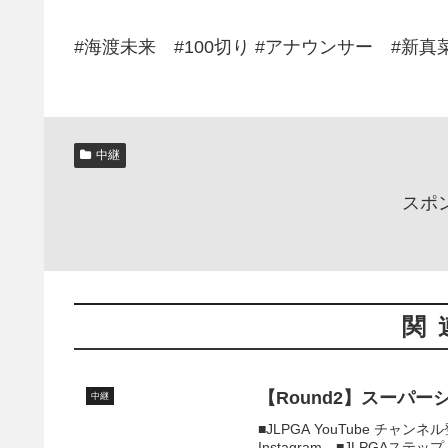
#海渡未来 #100切り #アナウンサー #新真
中継
スポ
関
【Round2】スーパー
中継
■JLPGA YouTube チャ
Instagram ■JLPGAステッ