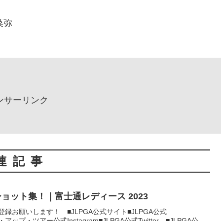
菜弥
ンサーリンク
連記事
ショット集！｜富士通レディース 2023
ンネル登録お願いします！ ■JLPGA公式サイト■JLPGA公式
プ・アップ・ツアー公式Instagram■JLPGA公式Twitter ■JLPGA公