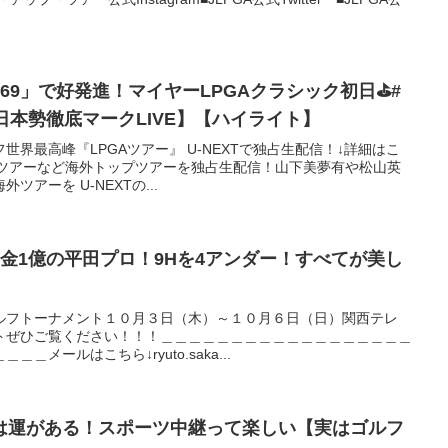
69」で好発進！マイヤーLPGAクラシック初日⛳️#
莉花 【日本勢徹底マークLIVE】【ハイライト】
世界最高峰『LPGAツアー』 U-NEXTで独占生配信！↓詳細はこ
GAツアーなど海外トップツアーを独占生配信！山下美夢有や松山英
アーを U-NEXTの...
金1億の平田プロ！9Hを4アンダー！すべてが美し
ルフトーナメント１０月３日（木）～１０月６日（日）関西テレ
トぜひご覧ください！！！＿＿＿＿＿＿＿＿＿＿＿＿＿＿＿＿＿＿
メールはこちら↓ryuto.saka...
は運がある！スポーツ中継って楽しい【実はゴルフ