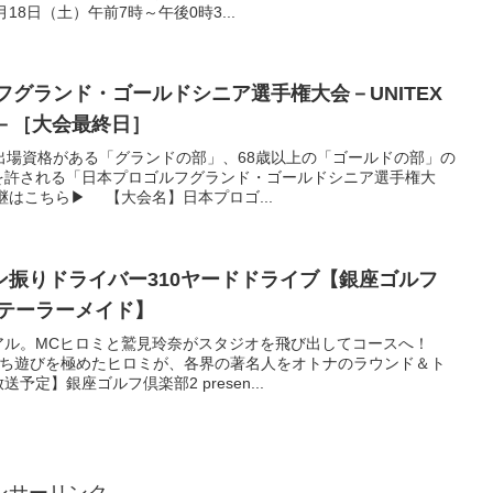
18日（土）午前7時～午後0時3...
ルフグランド・ゴールドシニア選手権大会－UNITEX
023－［大会最終日］
出場資格がある「グランドの部」、68歳以上の「ゴールドの部」の
を許される「日本プロゴルフグランド・ゴールドシニア選手権大
継はこちら▶ 【大会名】日本プロゴ...
ン振りドライバー310ヤードドライブ【銀座ゴルフ
 by テーラーメイド】
アル。MCヒロミと鷲見玲奈がスタジオを飛び出してコースへ！
持ち遊びを極めたヒロミが、各界の著名人をオトナのラウンド＆ト
定】銀座ゴルフ倶楽部2 presen...