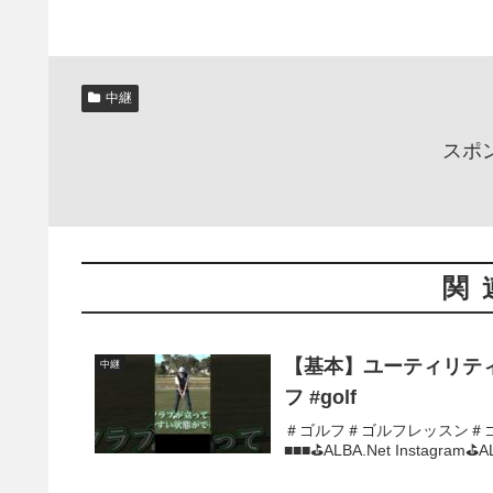
中継
スポ
関
【基本】ユーティリティ
中継
フ #golf
＃ゴルフ＃ゴルフレッスン＃ゴ
■■■⛳️ALBA.Net Instagram⛳️A