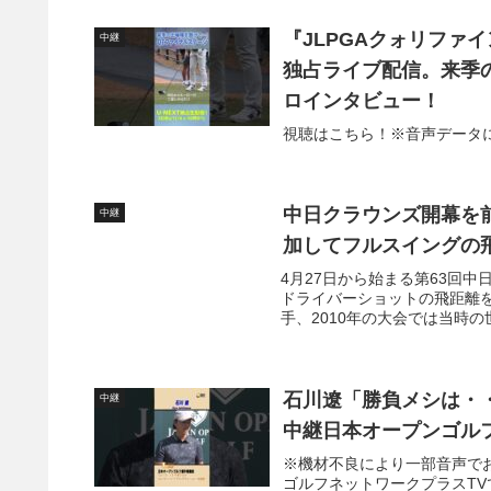
『JLPGAクォリファイ
中継
独占ライブ配信。来季
ロインタビュー！
視聴はこちら！※音声データ
中日クラウンズ開幕を
中継
加してフルスイングの
4月27日から始まる第63回
ドライバーショットの飛距離
手、2010年の大会では当時の
石川遼「勝負メシは・
中継
中継日本オープンゴル
※機材不良により一部音声で
ゴルフネットワークプラスTV