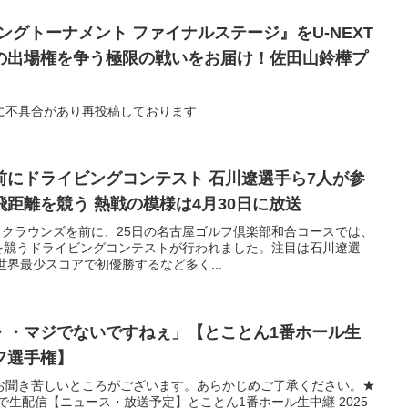
ングトーナメント ファイナルステージ』をU-NEXT
の出場権を争う極限の戦いをお届け！佐田山鈴樺プ
に不具合があり再投稿しております
前にドライビングコンテスト 石川遼選手ら7人が参
飛距離を競う 熱戦の模様は4月30日に放送
中日クラウンズを前に、25日の名古屋ゴルフ倶楽部和合コースでは、
を競うドライビングコンテストが行われました。注目は石川遼選
世界最少スコアで初優勝するなど多く...
・・マジでないですねぇ」【とことん1番ホール生
フ選手権】
お聞き苦しいところがございます。あらかじめご了承ください。★
で生配信【ニュース・放送予定】とことん1番ホール生中継 2025