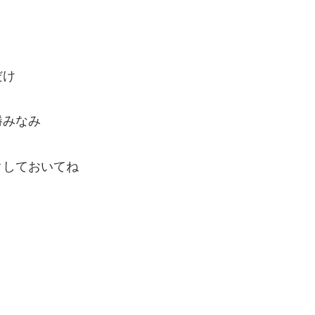
だけ
勝みなみ
クしておいてね