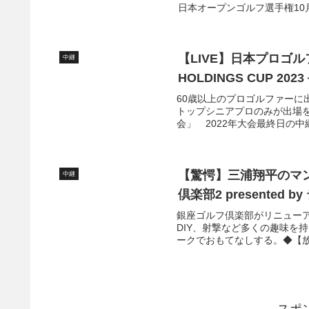
日本オープンゴルフ選手権10月
【LIVE】日本プロゴ
中継
HOLDINGS CUP 2
60歳以上のプロゴルファーに
トップシニアプロのみが出場
会」 2022年大会最終日の中
【驚愕】三浦翔平のマ
中継
倶楽部2 presented
銀座ゴルフ倶楽部がリニュー
DIY、射撃など多くの趣味を
ークでおもてなしする。◆【放送予