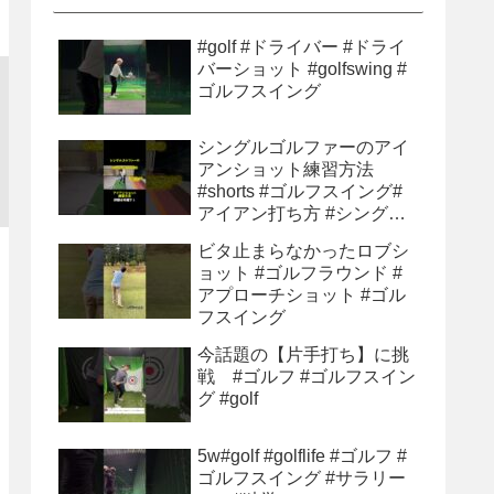
#golf #ドライバー #ドライ
バーショット #golfswing #
ゴルフスイング
シングルゴルファーのアイ
アンショット練習方法
#shorts #ゴルフスイング#
アイアン打ち方 #シングル
ゴルファー#ゴルフ初心者 #
ビタ止まらなかったロブシ
ゴルフ練習方法
ョット #ゴルフラウンド #
アプローチショット #ゴル
フスイング
今話題の【片手打ち】に挑
戦 #ゴルフ #ゴルフスイン
グ #golf
5w#golf #golflife #ゴルフ #
ゴルフスイング #サラリー