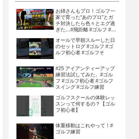
お姉さんもプロ！ゴルフ一
家で育った“あのプロ”とガ
チ対決したら色々とエグ過
ぎた…#飛距離 #ゴルフ #ゴ
ルフ練習 #ゴルフ練習法 #
オールで早朝スルーした日
ティーショット
のセットログ #ゴルフ #ゴ
ルフ初心者 #ゴルフそ
#25 アイアンティーアップ
練習法試してみた。#ゴル
フ #ゴルフ初心者 #ゴルフ
スイング #ゴルフ練習
ゴルフスクールの体験レッ
スンって何するの？【ゴル
フ初心者】
体重移動はこれやって！#
ゴルフ練習