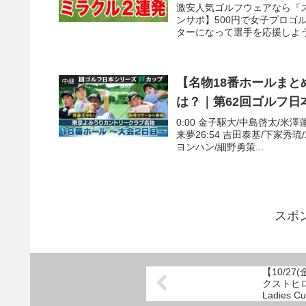
激安人気ゴルフウェアなら『ス
ンサポ】500円で女子プロゴルファ
ターになって選手を応援しよう！
【名物18番ホールま
中継
は？｜第62回ゴルフ日
0:00 金子駆大/中島啓太/米澤
来夢26:54 吉田泰基/下家秀琉
ヨンハン/細野勇策...
スポ
【10/27
クストヒロイ
Ladie