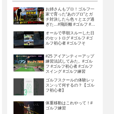
お姉さんもプロ！ゴルフ一
家で育った“あのプロ”とガ
チ対決したら色々とエグ過
ぎた…#飛距離 #ゴルフ #ゴ
ルフ練習 #ゴルフ練習法 #
オールで早朝スルーした日
ティーショット
のセットログ #ゴルフ #ゴ
ルフ初心者 #ゴルフそ
#25 アイアンティーアップ
練習法試してみた。#ゴル
フ #ゴルフ初心者 #ゴルフ
スイング #ゴルフ練習
ゴルフスクールの体験レッ
スンって何するの？【ゴル
フ初心者】
体重移動はこれやって！#
ゴルフ練習