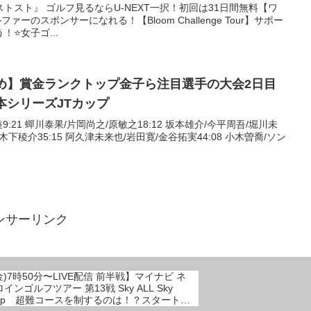
トスト』 ゴルフ見るならU-NEXT一択！初回は31日間無料【ワ
ーのスポンサーになれる！【Bloom Challenge Tour】サポー
⭐️女子ゴ...
とめ】賞金ランクトップ金子ら注目選手の大会2日目
本シリーズJTカップ
蓮9:21 蟬川泰果/片岡尚之/原敏之18:12 坂本雄介/今平周吾/堀川未
/木下稜介35:15 阿久津未来也/岩田寛/金谷拓実44:08 小木曽喬/ソン
ンサーリンク
(金)7時50分〜LIVE配信 前半戦】マイナビ ネ
ンゴルフツアー 第13戦 Sky ALL Sky
s Cup 超難コースを制するのは！？スタートホ