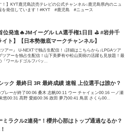
！】KYT鹿児島読売テレビの公式チャンネル↓鹿児島県内のニュ
を発信しています！#KYT #鹿児島 #ニュース
発進🔥JMイーグル LA選手権1日目 ⛳️ #岩井千
み ⛳️【ハイライト】【日本勢徹底マークチャンネル】
ツアー』 U-NEXTで独占生配信！↓詳細はこちらから↓LPGAツア
ップツアーを独占生配信！山下美夢有や松山英樹の活躍も見放題！最
の「ワールドゴルフパッ...
ラシック 最終日 3R 最終成績 速報 上位選手は誰か？
日のプレーが終了00:06 桑木 志帆00:11 ウー チャイェン00:16 一ノ瀬
未悠00:31 髙野 愛姫00:36 政田 夢乃00:41 鳥居 さくら00...
“ミラクル2連発”！櫻井心那はトップ通過なるか？
へ！