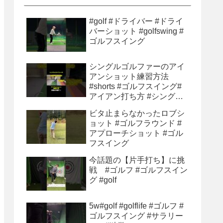
#golf #ドライバー #ドライ
バーショット #golfswing #
ゴルフスイング
シングルゴルファーのアイ
アンショット練習方法
#shorts #ゴルフスイング#
アイアン打ち方 #シングル
ゴルファー#ゴルフ初心者 #
ビタ止まらなかったロブシ
ゴルフ練習方法
ョット #ゴルフラウンド #
アプローチショット #ゴル
フスイング
今話題の【片手打ち】に挑
戦 #ゴルフ #ゴルフスイン
グ #golf
5w#golf #golflife #ゴルフ #
ゴルフスイング #サラリー