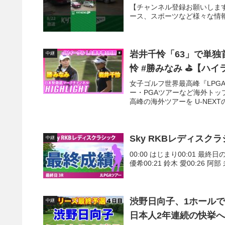
【チャンネル登録お願いします
ース、スポーツなど様々な情報
岩井千怜「63」で単独首位
中継
怜 #勝みな
女子ゴルフ世界最高峰『LPGA
ー・PGAツアーなど海外ト
高峰の海外ツアーを U-NEXT
Sky RKBレディスク
中継
00:00 はじまり00:01 最終
優希00:21 鈴木 愛00:26 阿部 
渋野日向子、1ホールで
中継
日本人2年連続の快挙