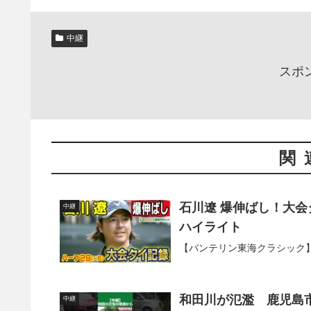
中継
スポ
関
石川遼 爆伸ばし！大会
中継
ハイライト
【バンテリン東海クラシック】2n
和田川が氾濫 鹿児島
中継