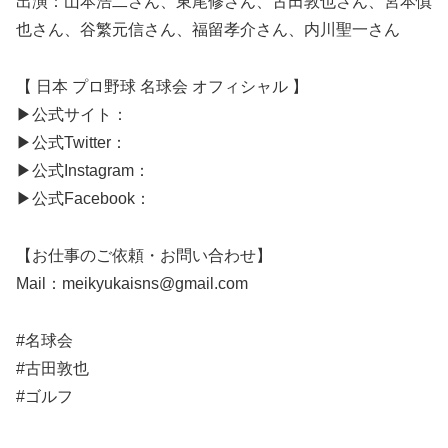
出演：山本浩二さん、東尾修さん、古田敦也さん、宮本慎
也さん、谷繁元信さん、福留孝介さん、内川聖一さん
【 日本 プロ野球 名球会 オフィシャル 】
▶︎公式サイト：
▶︎公式Twitter：
▶︎公式Instagram：
▶︎公式Facebook：
【お仕事のご依頼・お問い合わせ】
Mail：meikyukaisns@gmail.com
#名球会
#古田敦也
#ゴルフ