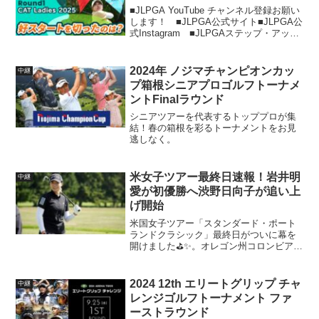
■JLPGA YouTube チャンネル登録お願い
します！ ■JLPGA公式サイト■JLPGA公
式Instagram ■JLPGAステップ・アッ
プ・ツアー公式Instagram■JLPGA公式
X（旧Twitter）■JLPGA公式Faceb...
2024年 ノジマチャンピオンカッ
中継
プ箱根シニアプロゴルフトーナメ
ントFinalラウンド
シニアツアーを代表するトッププロが集
結！春の箱根を彩るトーナメントをお見
逃しなく。
米女子ツアー最終日速報！岩井明
中継
愛が初優勝へ渋野日向子が追い上
げ開始
米国女子ツアー「スタンダード・ポート
ランドクラシック」最終日がついに幕を
開けました⛳✨。オレゴン州コロンビア・
エッジウォーターカントリークラブ
（6497ヤード・パー72）で行われるこの
大会には、日本のトッププレーヤーたち
2024 12th エリートグリップ チャ
中継
が集結し、熱戦を繰り...
レンジゴルフトーナメント ファ
ーストラウンド