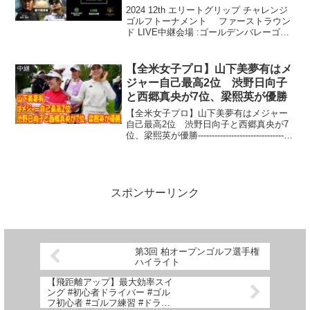
2024 12th エリートグリップ チャレンジ
ゴルフトーナメント ファーストラウン
ド LIVE中継会場 :ゴールデンバレーゴル
フ倶楽部（兵庫県）トップスタートから
最終組のホールアウトまで是非ご覧下さ
い！2024年9月25
【全米女子プロ】山下美夢有はメ
中継
ジャー自己最高2位 渋野日向子
と西郷真央が7位、梁熙英が優勝
【全米女子プロ】山下美夢有はメジャー
自己最高2位 渋野日向子と西郷真央が7
位、梁熙英が優勝----------------------------------
--------------◇米女子ゴルフツアー 全米女
子プロ選手権最終日 最終ラ...
スポンサーリンク
第3回 柏オープンゴルフ選手権
ハイライト
【飛距離アップ】最大効率スイ
ング #初心者ドライバー #ゴル
フ初心者 #ゴルフ練習 #ドライ