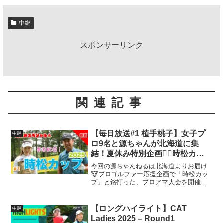
中継
スポンサーリンク
関連記事
【毎日放送#1 植手桃子】女子プ
中継
ロ9名と源ちゃんが北海道に集
結！夏休み特別企画❤️‍🔥時松カッ
プ❤️‍🔥
今回の源ちゃんねるは北海道よりお届け
🐮プロゴルファー応援企画で「時松カッ
プ」と銘打った、プロアマ大会を開催し
ていただきました🔥当日は女子プロ9名と
源ちゃんの総勢10名のプロゴルファーが
アマチュアの皆さまと一緒に18ホールラ
【ロングハイライト】CAT
中継
ウンド！夏休み特別...
Ladies 2025 – Round1