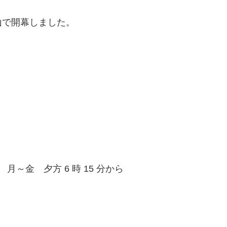
山で開幕しました。
）
月～金 夕方 6 時 15 分から