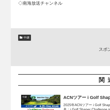
◇南海放送チャンネル
中継
スポ
関
ACNツアー i Golf Sh
中継
2025年ACNツアー i Golf 
名：i Golf Shaper Cha