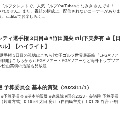
ルフタレントで、人気ゴルフYouTuberの なみき さんです！
配信されません。また、番組の構成上、配信されないコーナーがありま
adikoでお楽しみく...
選手権 3日目⛳️ #竹田麗央 #山下美夢有 ⛳️【日
ネル】【ハイライト】
選手権 3日目の視聴はこちら⇩女子ゴルフ世界最高峰『LPGAツア
！↓詳細はこちらから↓LPGAツアー・PGAツアーなど海外トップツア
松山英樹の活躍も見放題...
予算委員会 基本的質疑（2023/11/1）
中継 #予算委員会 #基本的質疑 #参議院 #国会2023・参議院 予算委員
（片道方式）0:16:54 太田 房江（自由民主党）1:01:28 谷合 正明