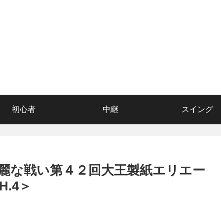
初心者
中継
スイング
麗な戦い第４２回大王製紙エリエー
.4＞