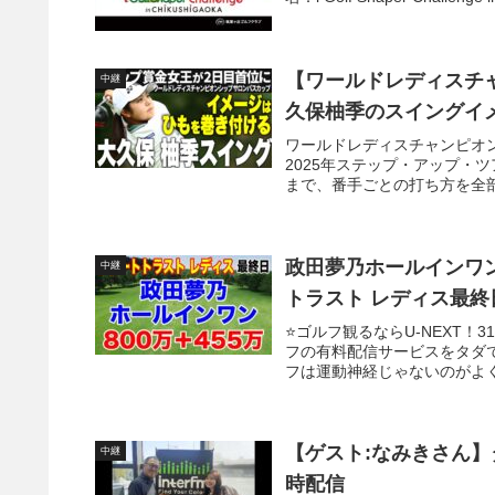
【ワールドレディスチャ
中継
久保柚季のスイングイ
ワールドレディスチャンピオ
2025年ステップ・アップ・
まで、番手ごとの打ち方を全部
政田夢乃ホールインワン
中継
トラスト レディス最
⭐️ゴルフ観るならU-NEXT！
フの有料配信サービスをタダ
フは運動神経じゃないのがよくわ
【ゲスト:なみきさん】タケ小
中継
時配信