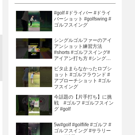
#golf #ドライバー #ドライ
バーショット #golfswing #
ゴルフスイング
シングルゴルファーのアイ
アンショット練習方法
#shorts #ゴルフスイング#
アイアン打ち方 #シングル
ゴルファー#ゴルフ初心者 #
ビタ止まらなかったロブシ
ゴルフ練習方法
ョット #ゴルフラウンド #
アプローチショット #ゴル
フスイング
今話題の【片手打ち】に挑
戦 #ゴルフ #ゴルフスイン
グ #golf
5w#golf #golflife #ゴルフ #
ゴルフスイング #サラリー