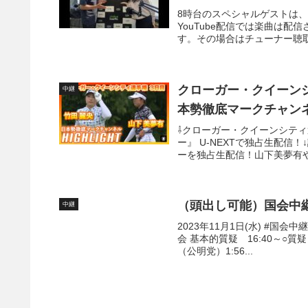
8時台のスペシャルゲストは、ゴ
YouTube配信では楽曲は
す。その場合はチューナー聴取、r
クローガー・クイーンシティ
中継
本勢徹底マークチャン
⇩クローガー・クイーンシティ
ー』 U-NEXTで独占生配信
ーを独占生配信！山下美夢有や
（頭出し可能）国会中継 
中継
2023年11月1日(水) #国会
会 基本的質疑 16:40～○質疑
（公明党）1:56...