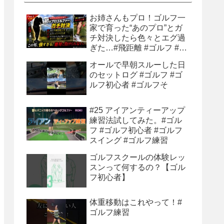
お姉さんもプロ！ゴルフ一
家で育った“あのプロ”とガ
チ対決したら色々とエグ過
ぎた…#飛距離 #ゴルフ #ゴ
ルフ練習 #ゴルフ練習法 #
オールで早朝スルーした日
ティーショット
のセットログ #ゴルフ #ゴ
ルフ初心者 #ゴルフそ
#25 アイアンティーアップ
練習法試してみた。#ゴル
フ #ゴルフ初心者 #ゴルフ
スイング #ゴルフ練習
ゴルフスクールの体験レッ
スンって何するの？【ゴル
フ初心者】
体重移動はこれやって！#
ゴルフ練習