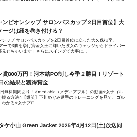
ンピオンシップ サロンパスカップ 2日目首位】大
メージは紐を巻き付ける？
ンシップ サロンパスカップを2日目首位に立った大久保柚季。
ツアーで3勝を挙げ賞金女王に輝いた彼女のウェッジからドライバー
見せちゃいます！さらにスイングで大事に...
賞800万円！河本結PO制し今季２勝目！リゾート
終日の結果と獲得賞金
31日無料期間あり！✳️mediable（メディアブル）の動画⭐️女子ゴル
で観る方法⭐️【爆笑】下川めぐみ選手のトレーニングを見て、ゴル
かる⭐️女子プロ...
山 Green Jacket 2025年4月12日(土)放送同