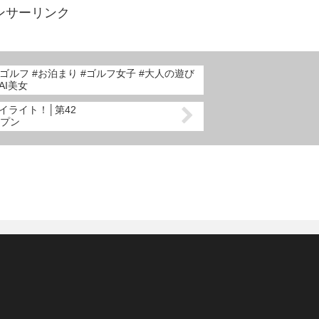
ンサーリンク
#AI美女
ハイライト！│第42
プン