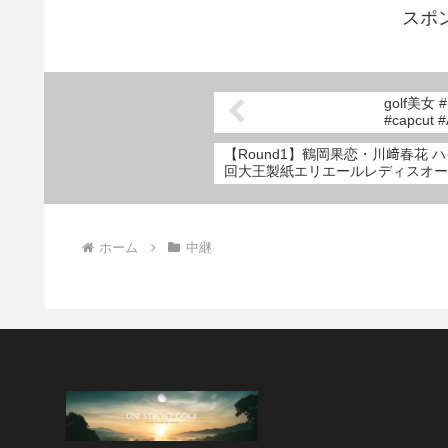
スポ
golf美女 #ゴルフ #お泊まり #ゴルフ女子 #大人の遊び
#capcut 
【Round1】鶴岡果恋・川﨑春花 
回大王製紙エリエールレディスオー
ホーム
中継