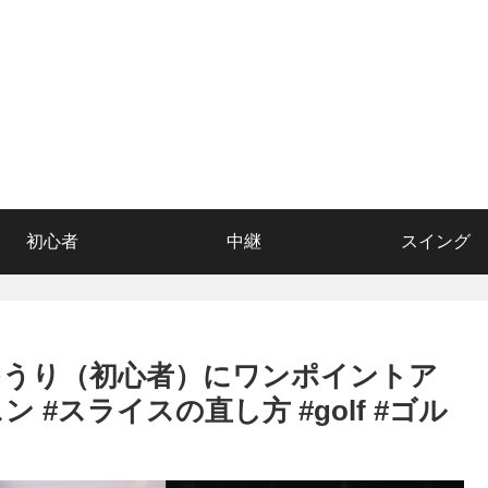
初心者
中継
スイング
ゆうり（初心者）にワンポイントア
#スライスの直し方 #golf #ゴル