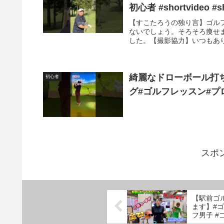
初心者 #shortvideo 
【すこたろうの独り言】ゴル
ないでしょう。そろそろ痩せ
した。【撮影協力】いつもあり
綺麗なドローボール打
初心者
グ#ゴルフレッスン#プロ
スポ
【駅前ゴ
ます】#ゴ
フ男子 #
ニング #