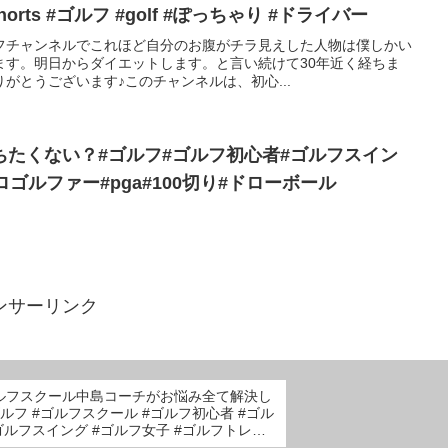
#shorts #ゴルフ #golf #ぽっちゃり #ドライバー
フチャンネルでこれほど自分のお腹がチラ見えした人物は僕しかい
ます。明日からダイエットします。と言い続けて30年近く経ちま
がとうございます♪このチャンネルは、初心...
ちたくない？#ゴルフ#ゴルフ初心者#ゴルフスイン
ゴルファー#pga#100切り#ドローボール
ンサーリンク
ルフスクール中島コーチがお悩み全て解決し
ルフ #ゴルフスクール #ゴルフ初心者 #ゴル
ゴルフスイング #ゴルフ女子 #ゴルフトレー
近田豊年 #駅前ゴルフスクール