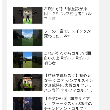
左腕曲がる人軸意識が原
因！？#ゴルフ初心者#ゴル
フ上達
プロの一言で、スイングが
変わった。⛳✨
これがあるからゴルフは面
白いんよ #ゴルフ #ゴルフ
初心者
【堺筋本町駅スグ】初心者
女子 シニア シンプルスイン
グ形成特化 大阪ゴルフレッ
スン専門 オルフィゴルフス
タジオ本町 体験レッスン受
【全英OP26】39歳ライア
付中 #ゴルフレッスン #ゴ
ン・フォックスが2026年の
ルフスクール #ゴルフスイ
チャンピオン・ゴルファ
ング