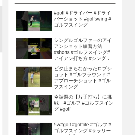
#golf #ドライバー #ドライ
バーショット #golfswing #
ゴルフスイング
シングルゴルファーのアイ
アンショット練習方法
#shorts #ゴルフスイング#
アイアン打ち方 #シングル
ゴルファー#ゴルフ初心者 #
ビタ止まらなかったロブシ
ゴルフ練習方法
ョット #ゴルフラウンド #
アプローチショット #ゴル
フスイング
今話題の【片手打ち】に挑
戦 #ゴルフ #ゴルフスイン
グ #golf
5w#golf #golflife #ゴルフ #
ゴルフスイング #サラリー