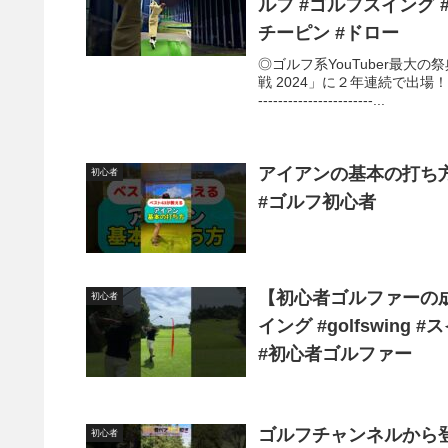
ルフ #ゴルフスイング 
チーピン #ドロー
◎ゴルフ系YouTuber最大
戦 2024」に２年連続で出場
-----------------------...
アイアンの基本の打ち方#
初心者
#ゴルフ初心者
【初心者ゴルファーの成長記
初心者
イング #golfswin
#初心者ゴルファー
ゴルフチャンネルから登
初心者