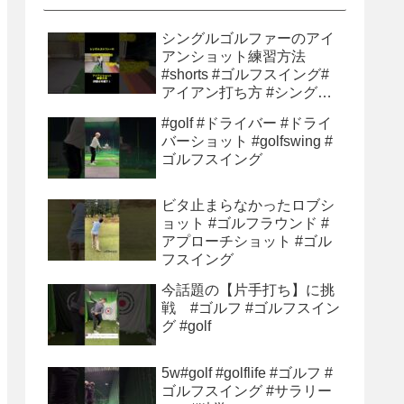
シングルゴルファーのアイ
アンショット練習方法
#shorts #ゴルフスイング#
アイアン打ち方 #シングル
ゴルファー#ゴルフ初心者 #
#golf #ドライバー #ドライ
ゴルフ練習方法
バーショット #golfswing #
ゴルフスイング
ビタ止まらなかったロブシ
ョット #ゴルフラウンド #
アプローチショット #ゴル
フスイング
今話題の【片手打ち】に挑
戦 #ゴルフ #ゴルフスイン
グ #golf
5w#golf #golflife #ゴルフ #
ゴルフスイング #サラリー