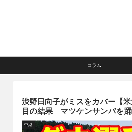
コラム
渋野日向子がミスをカバー【米女
目の結果 マツケンサンバを踊
中継