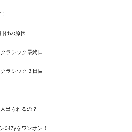
て！
っ掛けの原因
ンクラシック最終日
ンクラシック３日目
何人出られるの？
ン347yをワンオン！