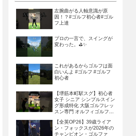
左腕曲がる人軸意識が原
因！？#ゴルフ初心者#ゴル
フ上達
プロの一言で、スイングが
変わった。⛳✨
これがあるからゴルフは面
白いんよ #ゴルフ #ゴルフ
初心者
【堺筋本町駅スグ】初心者
女子 シニア シンプルスイン
グ形成特化 大阪ゴルフレッ
スン専門 オルフィゴルフス
タジオ本町 体験レッスン受
【全英OP26】39歳ライア
付中 #ゴルフレッスン #ゴ
ン・フォックスが2026年の
ルフスクール #ゴルフスイ
チャンピオン・ゴルファ
ング