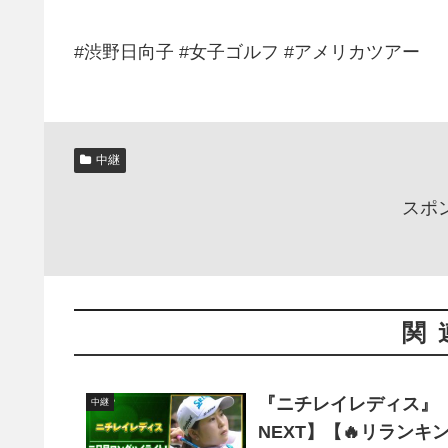
#渋野日向子 #女子ゴルフ #アメリカツアー
中継
スポ
関
『ニチレイレディス』
中継
NEXT】【🔥リランキ