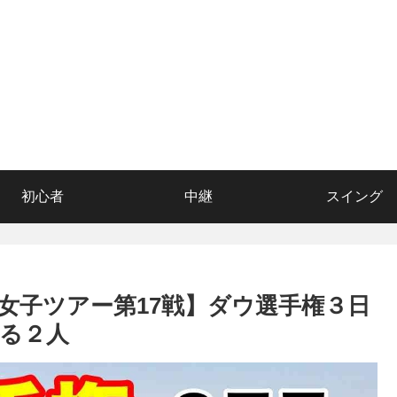
初心者
中継
スイング
子ツアー第17戦】ダウ選手権３日
る２人