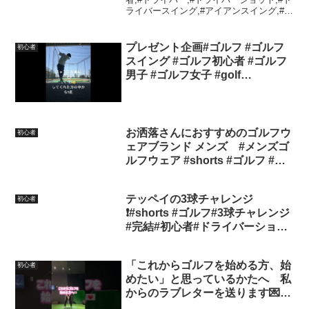
ライバースイング,#アイアンスイング,#ア
#golfswing
イアンショット,#社会人ゴルファー,#アマ
チュアゴルファー,#ラウンド動画,#100切
り,#100切りゴルフ,#9...
プレゼント企画#ゴルフ #ゴルフ
初心者
スイング #ゴルフ初心者 #ゴルフ
男子 #ゴルフ女子 #golf
#golfswing #shorts
お洒落さんにおすすめのゴルフウ
初心者
ェアブランド メンズ #メンズゴ
ルフウェア #shorts #ゴルフ #ゴ
ルフウェア #ゴルフウェアメン
ズ #ゴルフファッション #golf #
テッペイの3球チャレンジ
初心者
ゴルフ初心者 #コスパ
❗️#shorts #ゴルフ#3球チャレンジ
#完結#初心者#ドライバーショッ
ト #レフティー#2023 #チャンネ
ル登録お願いします #高評価お願
「これからゴルフを始める方、始
初心者
いします #ユウペイ
めたい」と思っているかたへ 私
からのラブレターを送ります💌✨
ゴルフは誰でも楽しめる！上手く