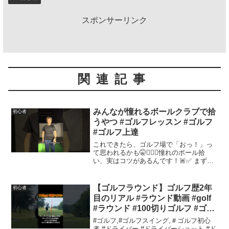
スポンサーリンク
関連記事
みんなが憧れるボールクラブで拾
初心者
うやつ #ゴルフレッスン #ゴルフ
#ゴルフ上達
これできたら、ゴルフ場で「おっ！」っ
て思われるかも🤫🏌️‍♂️✨憧れのボール拾
い、実はコツがあるんです！🚨✅ まずは
凹みのあるパターで練習！✅ 動きは「ノ
ベー」じゃなくて「クイック」に！✅ 慣
れたらウェッジで挑戦✨遊びながらフェ
【ゴルフラウンド】ゴルフ歴2年
初心者
ースの感覚が...
目のリアル #ラウンド動画 #golf
#ラウンド #100切りゴルフ #ゴル
フスイング #初心者ドライバー #
#ゴルフ,#ゴルフスイング,＃ゴルフ初心
アイアンショット #練習ラウンド
者,#ドライバー,#ドライバーショット,#ド