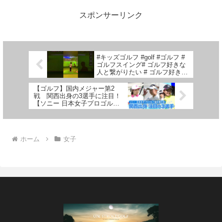
スポンサーリンク
#キッズゴルフ #golf #ゴルフ #
ゴルフスイング# ゴルフ好きな
人と繋がりたい # ゴルフ好き
#4歳
【ゴルフ】国内メジャー第2
戦 関西出身の3選手に注目！
【ソニー 日本女子プロゴルフ
選手権大会】
ホーム
女子