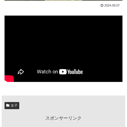
2024.09.07
女子
スポンサーリンク