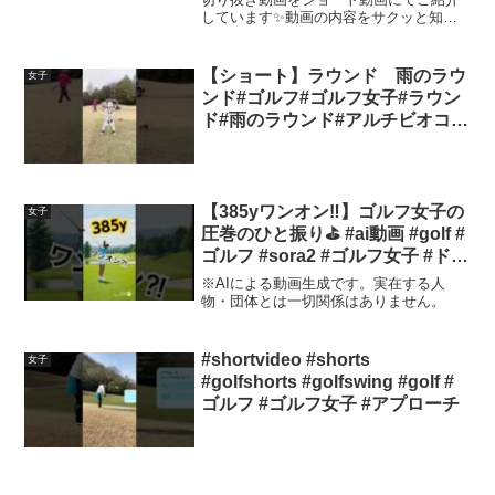
しています✨動画の内容をサクッと知り
たい方におすすめです！チャンネル登録
と高評価よろしくお願いします！みんな
で100万人登録者達成して、盛り上げよう
【ショート】ラウンド 雨のラウ
女子
😂#トイズチャンネル...
ンド#ゴルフ#ゴルフ女子#ラウン
ド#雨のラウンド#アルチビオコー
デ#ひとみん。コロコロ？ゴルフ
#short
【385yワンオン‼️】ゴルフ女子の
女子
圧巻のひと振り⛳️ #ai動画 #golf #
ゴルフ #sora2 #ゴルフ女子 #ドラ
イバーショット
※AIによる動画生成です。実在する人
物・団体とは一切関係はありません。
#shortvideo #shorts
女子
#golfshorts #golfswing #golf #
ゴルフ #ゴルフ女子 #アプローチ