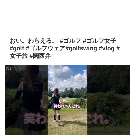
おい。わらえる。 #ゴルフ #ゴルフ女子
#golf #ゴルフウェア#golfswing #vlog #
女子旅 #関西弁
女子