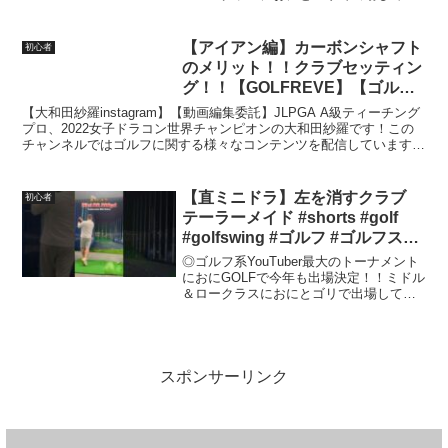
ります！爪痕残せるように精一杯頑張り
ますので、応援よろしくお願い致します
★LANVAN SPORT TOUNAMENT ...
【アイアン編】カーボンシャフト
初心者
のメリット！！クラブセッティン
グ！！【GOLFREVE】【ゴルフ
レッスン】
【大和田紗羅instagram】【動画編集委託】JLPGA A級ティーチング
プロ、2022女子ドラコン世界チャンピオンの大和田紗羅です！この
チャンネルではゴルフに関する様々なコンテンツを配信しています！
ドラコン大会への挑戦記録、飛距離アップ...
【直ミニドラ】左を消すクラブ
初心者
テーラーメイド #shorts #golf
#golfswing #ゴルフ #ゴルフスイ
ング #ゴルフ初心者 #ゴルフ練習
◎ゴルフ系YouTuber最大のトーナメント
#スライス #フェード #チーピン #
におにGOLFで今年も出場決定！！ミドル
＆ロークラスにおにとゴリで出場してお
ドロー
ります！爪痕残せるように精一杯頑張り
ますので、応援よろしくお願い致します
★LANVAN SPORT TOUNAMENT ...
スポンサーリンク