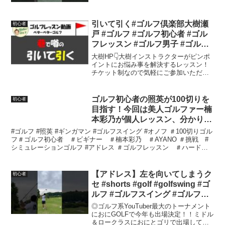
引いて引く#ゴルフ倶楽部大樹瀬
初心者
戸 #ゴルフ #ゴルフ初心者 #ゴル
フレッスン #ゴルフ男子 #ゴルフ
スクール
大樹HP👇大樹インストラクターがピンポ
イントにお悩み事を解決するレッスン！
チケット制なので気軽にご参加いただけ
ます。レッスンスケジュールはホームペ
ージをご確認ください。【前回の動画】■
ゲスト川村茉由さん初登場！TTRを使っ
ゴルフ初心者の照英が100切りを
初心者
てスイング診断 ■...
目指す！今回は美人ゴルファー楠
本彩乃が個人レッスン、分かりや
すく教えてくれました！
#ゴルフ #照英 #ギンガマン #ゴルフスイング #オノフ ＃100切りゴル
フ＃ゴルフ初心者 ＃ビギナー ＃楠本彩乃 ＃AYANO ＃挑戦 #
シミュレーションゴルフ #アドレス ＃ゴルフレッスン ＃ハードス
ペック #個人レッスン ＃ドライバ...
【アドレス】左を向いてしまうク
初心者
セ #shorts #golf #golfswing #ゴ
ルフ #ゴルフスイング #ゴルフ初
心者 #ゴルフ練習 #スライス #フ
◎ゴルフ系YouTuber最大のトーナメント
ェード #チーピン #ドロー
におにGOLFで今年も出場決定！！ミドル
＆ロークラスにおにとゴリで出場してお