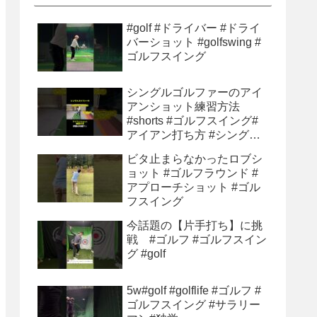
#golf #ドライバー #ドライ
バーショット #golfswing #
ゴルフスイング
シングルゴルファーのアイ
アンショット練習方法
#shorts #ゴルフスイング#
アイアン打ち方 #シングル
ゴルファー#ゴルフ初心者 #
ビタ止まらなかったロブシ
ゴルフ練習方法
ョット #ゴルフラウンド #
アプローチショット #ゴル
フスイング
今話題の【片手打ち】に挑
戦 #ゴルフ #ゴルフスイン
グ #golf
5w#golf #golflife #ゴルフ #
ゴルフスイング #サラリー