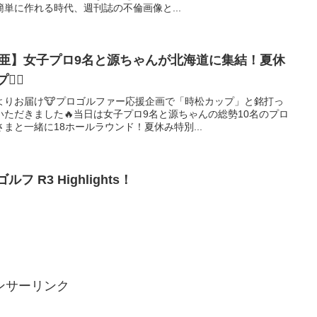
単に作れる時代、週刊誌の不倫画像と...
里亜】女子プロ9名と源ちゃんが北海道に集結！夏休
️‍🔥
よりお届け🐮プロゴルファー応援企画で「時松カップ」と銘打っ
ただきました🔥当日は女子プロ9名と源ちゃんの総勢10名のプロ
まと一緒に18ホールラウンド！夏休み特別...
 R3 Highlights！
ンサーリンク