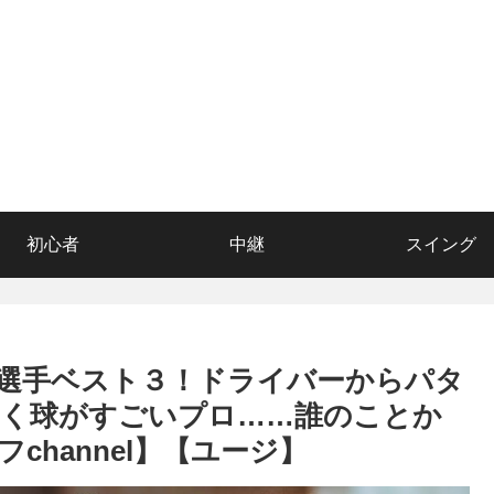
初心者
中継
スイング
選手ベスト３！ドライバーからパタ
かく球がすごいプロ……誰のことか
hannel】【ユージ】