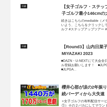
【女子ゴルフ・ステッフ
中継
子ゴルフ最小146cm
続きはこちらのmediable
いよう、こちらをクリックしておい
ルフ #ステップアップツアー 
【Round3】山内日菜
中継
MIYAZAKI 2023
■DAZN・U-NEXTにて大会全日
ル登録お願いします！ ■JLPGA公
■JLPGA...
櫻井心那が涙の2年振り５
中継
続バーディから大失速
⭐️女子ゴルフの有料配信サー
①）その２バカにしてマウン