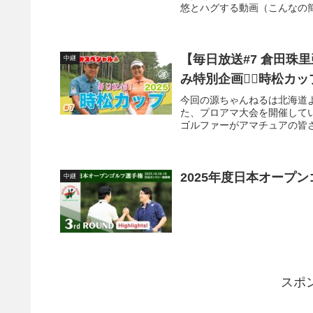
悠とハグする動画（こんなの簡
【毎日放送#7 倉田珠
中継
み特別企画❤️‍🔥時松カップ❤
今回の源ちゃんねるは北海道
た、プロアマ大会を開催してい
ゴルファーがアマチュアの皆さ
2025年度日本オープンゴルフ
中継
スポ