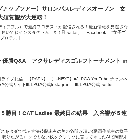
゚アップツアー】サロンパスレディスオープン 女
の大須賀望が大逆転！
（メディアブル）で最終プロテストが配信される！​最新情報を見逃さな
てねインスタグラム X（旧Twitter） Facebook #女子ゴ
#プロテスト
子 優勝Q&A｜アクサレディスゴルフトーナメント in
ライブ配信！【DAZN】 【U-NEXT】■JLPGA YouTube チャンネ
式サイト■JLPGA公式Instagram ■JLPGA公式Twitter
勝目！CAT Ladies 最終日の結果 入谷響が５連
ビスをタダで観る方法後藤未有の胸の谷間が凄い(動画作成中の様子
ト取りたがるロクでもない奴をクソミソに言ってやったAIで阿部未