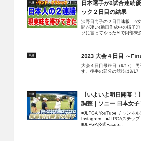
日本選手が2試合連続優
中継
ック２日目の結果
渋野日向子の２日目速報 ⭐
間が凄い(動画作成中の様子
ソに言ってやったAIで阿部未
2023 大会４日目 ～Fi
中継
大会４日目最終日（9/17）
す。後半の部分の競技は9/17（
【いよいよ明日開幕！
中継
調整｜ソニー 日本女
■JLPGA YouTube チャ
Instagram ■JLPGAステッ
■JLPGA公式Faceb...