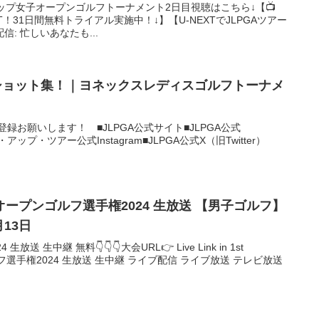
ップ女子オープンゴルフトーナメント2日目視聴はこちら↓【📺
XT！31日間無料トライアル実施中！↓】【U-NEXTでJLPGAツアー
: 忙しいあなたも...
ーショット集！｜ヨネックスレディスゴルフトーナメ
ンネル登録お願いします！ ■JLPGA公式サイト■JLPGA公式
プ・アップ・ツアー公式Instagram■JLPGA公式X（旧Twitter）
オープンゴルフ選手権2024 生放送 【男子ゴルフ】
月13日
 生中継 無料👇👇👇大会URL👉 Live Link in 1st
フ選手権2024 生放送 生中継 ライブ配信 ライブ放送 テレビ放送