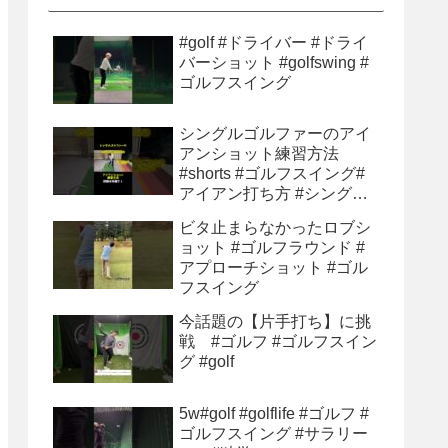
#golf #ドライバー #ドライ
バーショット #golfswing #
ゴルフスイング
シングルゴルファーのアイ
アンショット練習方法
#shorts #ゴルフスイング#
アイアン打ち方 #シングル
ゴルファー#ゴルフ初心者 #
ビタ止まらなかったロブシ
ゴルフ練習方法
ョット #ゴルフラウンド #
アプローチショット #ゴル
フスイング
今話題の【片手打ち】に挑
戦 #ゴルフ #ゴルフスイン
グ #golf
5w#golf #golflife #ゴルフ #
ゴルフスイング #サラリー