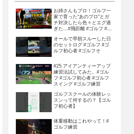
お姉さんもプロ！ゴルフ一
家で育った“あのプロ”とガ
チ対決したら色々とエグ過
ぎた…#飛距離 #ゴルフ #ゴ
ルフ練習 #ゴルフ練習法 #
オールで早朝スルーした日
ティーショット
のセットログ #ゴルフ #ゴ
ルフ初心者 #ゴルフそ
#25 アイアンティーアップ
練習法試してみた。#ゴル
フ #ゴルフ初心者 #ゴルフ
スイング #ゴルフ練習
ゴルフスクールの体験レッ
スンって何するの？【ゴル
フ初心者】
体重移動はこれやって！#
ゴルフ練習