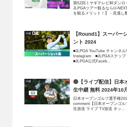
第52回ミヤギテレビ杯ダンロ
JLPGAツアー観るならU-NE
を観るメリット！】・見逃し配信
【Round1】スーパ
中継
ント 2024
■JLPGA YouTube チャ
Instagram ■JLPGAステッ
■JLPGA公式Faceb...
🔴【ライブ配信】日本
中継
生中継 無料 2024年10
日本オープンゴルフ選手権2024 生放送
comment【日本オープンゴル
生放送 ライブ TV放送 ネッ...