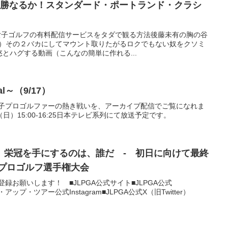
勝なるか！スタンダード・ポートランド・クラシ
️女子ゴルフの有料配信サービスをタダで観る方法後藤未有の胸の谷
①）その２バカにしてマウント取りたがるロクでもない奴をクソミ
悠とハグする動画（こんなの簡単に作れる...
nal～（9/17）
 男子プロゴルファーの熱き戦いを、アーカイブ配信でご覧になれま
日）15:00-16:25日本テレビ系列にて放送予定です。
】栄冠を手にするのは、誰だ - 初日に向けて最終
子プロゴルフ選手権大会
ンネル登録お願いします！ ■JLPGA公式サイト■JLPGA公式
プ・アップ・ツアー公式Instagram■JLPGA公式X（旧Twitter）