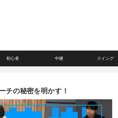
初心者
中継
スイング
ーチの秘密を明かす！