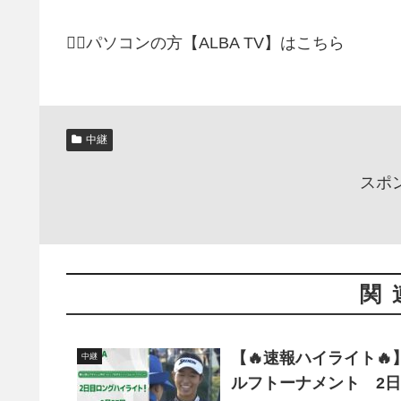
🏌️‍♀️パソコンの方【ALBA TV】はこちら
中継
スポ
関
【🔥速報ハイライト
中継
ルフトーナメント 2日