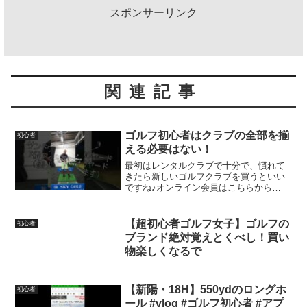
スポンサーリンク
関連記事
ゴルフ初心者はクラブの全部を揃
初心者
える必要はない！
最初はレンタルクラブで十分で、慣れて
きたら新しいゴルフクラブを買うといい
ですね♪オンライン会員はこちらから
🎵↓ ↓ ↓（無料体験入会中でもご覧いた
だけます♪）質問などもお気軽にどうぞ
🙋‍♂️⛳⛳⛳⛳⛳⛳2016年からスタート！信頼
【超初心者ゴルフ女子】ゴルフの
初心者
と実績のオ...
ブランド絶対覚えとくべし！買い
物楽しくなるで
【新陽・18H】550ydのロングホ
初心者
ール #vlog #ゴルフ初心者 #アプ