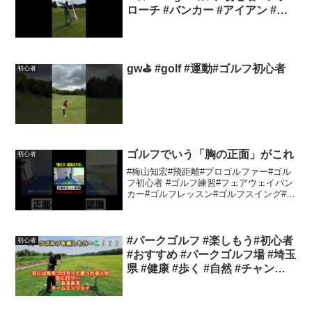
ローチ #バンカー #アイアン #ド
ライバーショット
gw⛳️ #golf #運動#ゴルフ初心者
初心者
ゴルフでいう「胸の正面」がこれ
初心者
#梅山知宏#飛距離#プロゴルファー#ゴル
フ初心者 #ゴルフ練習#フェアウェイバン
カー#ゴルフレッスン#ゴルフスイング#も
ろゴル#ゴルフラウンド#ショートトップ#
飛距離アップ#golf #golfswingfix
#パークゴルフ #楽しもう#初心者
初心者
#おすすめ #パークゴルフ場 #埼玉
県 #健康 #歩く #自然 #チャンネ
ル登録お願いします #楽しい #仲
間 #チームエンジョイ