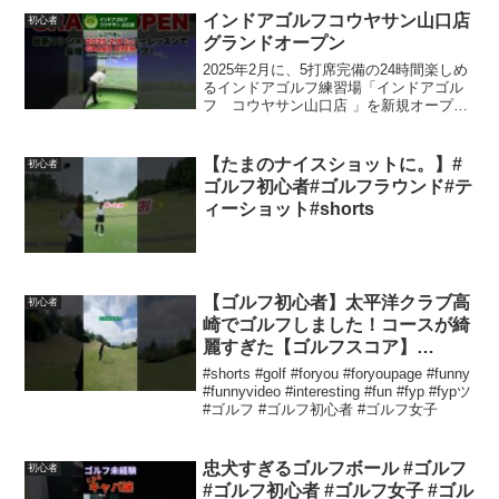
インドアゴルフコウヤサン山口店
初心者
グランドオープン
2025年2月に、5打席完備の24時間楽しめ
るインドアゴルフ練習場「インドアゴル
フ コウヤサン山口店 」を新規オープン
いたします。「100を叩かないゴルフ人生
が手に入るワンランク上のゴルフ基地」
快適な空間で早朝や深夜でもゴルフの上
【たまのナイスショットに。】#
初心者
達を目指し...
ゴルフ初心者#ゴルフラウンド#テ
ィーショット#shorts
【ゴルフ初心者】太平洋クラブ高
初心者
崎でゴルフしました！コースが綺
麗すぎた【ゴルフスコア】
#shorts
#shorts #golf #foryou #foryoupage #funny
#funnyvideo #interesting #fun #fyp #fypツ
#ゴルフ #ゴルフ初心者 #ゴルフ女子
忠犬すぎるゴルフボール #ゴルフ
初心者
#ゴルフ初心者 #ゴルフ女子 #ゴル