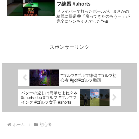
フ練習 #shorts
ドライバーで打ったボールが、まさかの
綺麗に帰還😂「戻ってきたのもうー」が
完全にワンちゃんでした🐾⛳
スポンサーリンク
#ゴルフ#ゴルフ練習 #ゴルフ初
心者 #golf#ゴルフ動画
パターの返しは簡単だよね？⛳️
#shortvideo #ゴルフ #ゴルフス
イング #ゴルフ女子 #shorts
ホーム
初心者