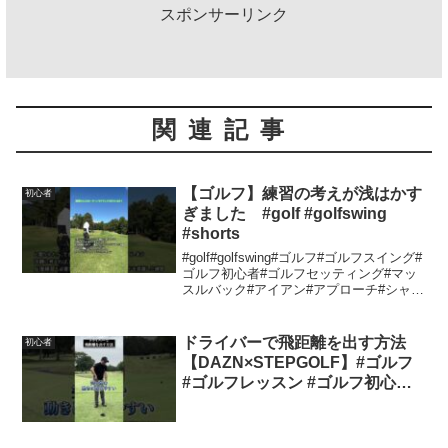
スポンサーリンク
関連記事
【ゴルフ】練習の考えが浅はかす
初心者
ぎました #golf #golfswing
#shorts
#golf#golfswing#ゴルフ#ゴルフスイング#
ゴルフ初心者#ゴルフセッティング#マッ
スルバック#アイアン#アプローチ#シャン
ク#フェード#フック#スライス#インサイ
ドアウト#アウトサイドイン#カット軌道#
ハンドファースト#チーピン...
ドライバーで飛距離を出す方法
初心者
【DAZN×STEPGOLF】#ゴルフ
#ゴルフレッスン #ゴルフ初心者 #
飛距離 #ドライバー #stepgolf
#shorts