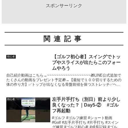
スポンサーリンク
関連記事
【ゴルフ初心者】スイングでトッ
初心者
プやスライスが出たらこのフォー
ムやろう
自己紹介動画はこちら→~~~~~~~~~~~~~~~~~~~🎁LINE公式追加で
たくさんの動画をプレゼント予定🎁→【最短で１００切りするための
体の作り方】✅トップが出なくなる骨盤前傾を保つストレッチ✅ヘッ
ドアップしない為のトレーニング✅スラ...
左手片手打ち（別日）前より少し
初心者
良くなった？｜Day5-② #ゴル
フ再起動
#ゴルフ #ゴルフ練習 #ショート動画
#Golf #左手片手打ち #片手打ち #スイン
グ練習 #ゴルフ初心者 #成長記録 #ゴルフ