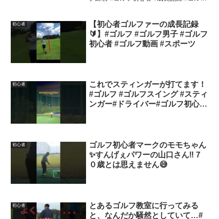
再起動左手片手打ちの別日練習。前回よ
り少しミートしやすくなった気もするけ
ど、まだ手で合わせにいってる感じも
【初心者ゴルファーの成長記録
初心者
あ...
🔰】#ゴルフ #ゴルフ男子 #ゴルフ
初心者 #ゴルフ動画 #スポーツ
これでスティンガーが打てます！
初心者
#ゴルフ #ゴルフスイング #スティ
ンガー#ドライバー#ゴルフ初心者
#マキロイ#ゴルフ女子
#hana#rose
ゴルフ初心者マークのモモちゃん
初心者
✨️すんげぇパワーの山口さん‼️７
０歳とは思えません😅
とあるゴルフ教室に行ってみる
初心者
と、なんだか騒然としていて…#