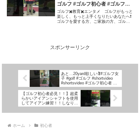
ゴルフ #ゴルフ初心者 #ゴルフ場
#golf #golfcourse #ジュニゴル#
ゴルフ✖️教育✖️エンタメ ゴルフがもっと
トナミロイヤルゴルフ倶楽部
楽しく、もっと上手くなりたいあなたへ❗️
ゴルフを愛する方、ご家族の方、ゴルフ
未経験の方、元ゴルファーの方、ちょっ
と興味がある方、そんなあなたに向け
て、初心者ゴルファーの南がゴルフ場で
行われるゴルフ教...
スポンサーリンク
あと…20yard欲しい🏌️#ゴルフ女
子 #golf #ゴルフ #shortvideo
#shortsvideo #ゴルフ初心者 #
ゴルフスイング #ゴルフドライ
バー
【ゴルフ初心者必見！！】超柔
らかいアイアンシャフトを使用
してアイアン練習！！しなりを
感じることでスイングが激
変！？
ホーム
初心者