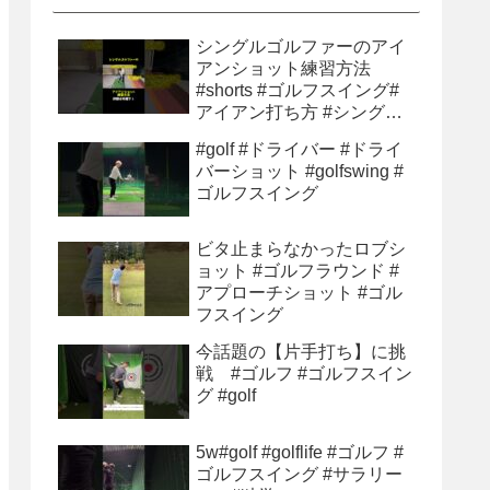
シングルゴルファーのアイ
アンショット練習方法
#shorts #ゴルフスイング#
アイアン打ち方 #シングル
ゴルファー#ゴルフ初心者 #
#golf #ドライバー #ドライ
ゴルフ練習方法
バーショット #golfswing #
ゴルフスイング
ビタ止まらなかったロブシ
ョット #ゴルフラウンド #
アプローチショット #ゴル
フスイング
今話題の【片手打ち】に挑
戦 #ゴルフ #ゴルフスイン
グ #golf
5w#golf #golflife #ゴルフ #
ゴルフスイング #サラリー