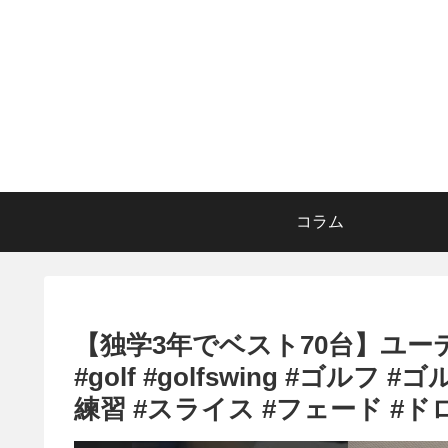
コラム
【独学3年でベスト70台】ユーティ
#golf #golfswing #ゴル
練習 #スライス #フェード #ド