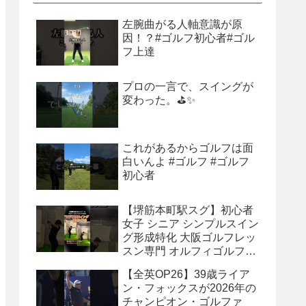
左腕曲がる人軸意識が原
因！？#ゴルフ初心者#ゴル
フ上達
プロの一言で、スイングが
変わった。⛳✨
これがあるからゴルフは面
白いんよ #ゴルフ #ゴルフ
初心者
【堺筋本町駅スグ】初心者
女子 シニア シンプルスイン
グ形成特化 大阪ゴルフレッ
スン専門 オルフィゴルフス
タジオ本町 体験レッスン受
【全英OP26】39歳ライア
付中 #ゴルフレッスン #ゴ
ン・フォックスが2026年の
ルフスクール #ゴルフスイ
チャンピオン・ゴルファ
ング