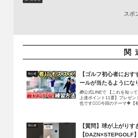
スポ
関
【ゴルフ初心者におす
初心者
ールが当たるようにな
🎁公式LINEで 【これを
上達ポイント11選】プレゼン
也です🏌️‍♂️🔶今回のテーマ
【質問】球が上がりす
初心者
【DAZN×STEPGOL