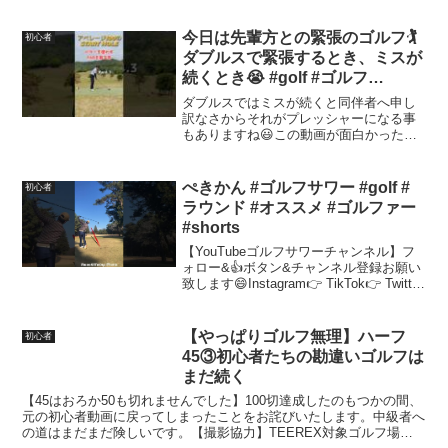
5~9H びしょ濡れでブロック優勝が決まる
大雨の決戦！【ランバンスポール】
★【おにGOLF】チャンネル登録はこち...
今日は先輩方との緊張のゴルフ🏌️
初心者
ダブルスで緊張するとき、ミスが
続くとき😭 #golf #ゴルフ
#golfswing
ダブルスではミスが続くと同伴者へ申し
訳なさからそれがプレッシャーになる事
もありますね😃この動画が面白かった方
は、チャンネル登録・高評価をいただけ
るとうれしいです🙇他にも沢山の動画を
投稿しておりますので、ぜひご覧くださ
ぺきかん #ゴルフサワー #golf #
初心者
い😊【その他の動画】①ベ...
ラウンド #オススメ #ゴルファー
#shorts
【YouTubeゴルフサワーチャンネル】フ
ォロー&👍ボタン&チャンネル登録お願い
致します😄Instagram👉 TikTok👉 Twitter
👉 Facebook👉 YouTube👉 Blog👉
【GOLFSOUR】ゴルフサワーオリジナル
キ...
【やっぱりゴルフ無理】ハーフ
初心者
45③初心者たちの勘違いゴルフは
まだ続く
【45はおろか50も切れませんでした】100切達成したのもつかの間、
元の初心者動画に戻ってしまったことをお詫びいたします。中級者へ
の道はまだまだ険しいです。【撮影協力】TEEREX対象ゴルフ場