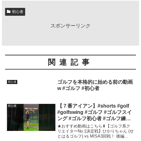
初心者
スポンサーリンク
関連記事
ゴルフを本格的に始める前の動画
初心者
w #ゴルフ #初心者
【７番アイアン】#shorts #golf
初心者
#golfswing #ゴルフ #ゴルフスイ
ング #ゴルフ初心者 #ゴルフ練習
#スライス #フェード #チーピン #
★おすすめ動画はこちら⬇︎【ゴルフ系ク
ドロー #スティンガー #ロブショ
リエイターNo.1決定戦】ひかりちゃん (せ
とはるゴルフ) vs MISA3回戦！ 後編
ット