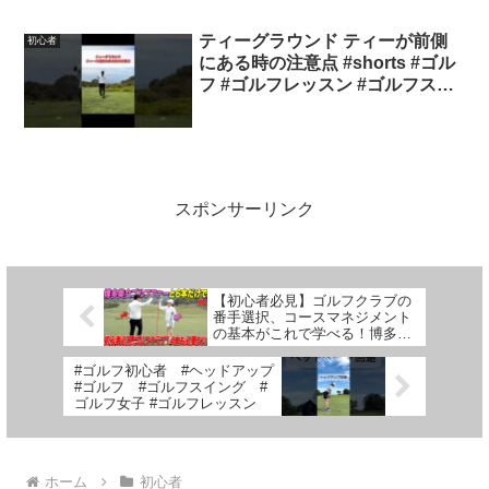
TCC鶴カントリークラブTeeRexのサービスに...
ティーグラウンド ティーが前側
初心者
にある時の注意点 #shorts #ゴル
フ #ゴルフレッスン #ゴルフスイ
ング #ゴルフ初心者 #ゴルフ練習
#ゴルフ動画 #golf #golfswing
スポンサーリンク
【初心者必見】ゴルフクラブの
番手選択、コースマネジメント
の基本がこれで学べる！博多美
女ゴルファーが上手すぎ
た…….【後編】
#ゴルフ初心者 #ヘッドアップ
#ゴルフ #ゴルフスイング #
ゴルフ女子 #ゴルフレッスン
ホーム
初心者