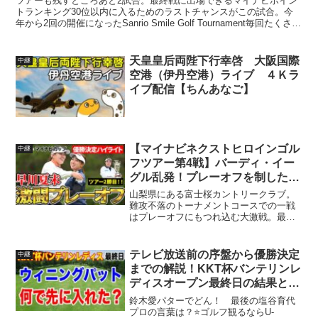
ツアーも残すところあと2試合。最終戦に出場できるマイナビポイン
熱烈応援！スタートホール
トランキング30位以内に入るためのラストチャンスがこの試合。今
年から2回の開催になったSanrio Smile Golf Tournament毎回たくさん
LIVE！
のキャラクターたちが華を...
天皇皇后両陛下行幸啓 大阪国際
中継
空港（伊丹空港）ライブ ４Ｋラ
イブ配信【ちんあなご】
【マイナビネクストヒロインゴル
中継
フツアー第4戦】バーディ・イー
グル乱発！プレーオフを制した早
川夏未がツアー2勝目！
山梨県にある富士桜カントリークラブ。
難攻不落のトーナメントコースでの一戦
はプレーオフにもつれ込む大激戦。最後
は粘りのゴルフでチャンスを作り続けた
早川夏未がツアー2勝目を挙げた。25:08
最終組バックナインスタート01:37:02 郡
テレビ放送前の序盤から優勝決定
中継
山瞳、...
までの解説！KKT杯バンテリンレ
ディスオープン最終日の結果と獲
得賞金いくら稼いだ？副賞は？
鈴木愛パターでどん！ 最後の塩谷育代
プロの言葉は？⭐️ゴルフ観るならU-