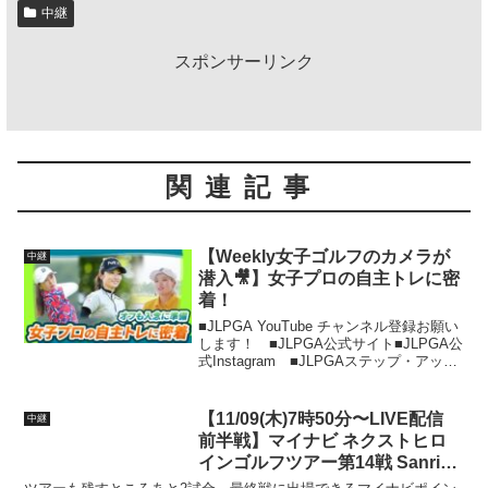
中継
スポンサーリンク
関連記事
【Weekly女子ゴルフのカメラが
中継
潜入🎥】女子プロの自主トレに密
着！
■JLPGA YouTube チャンネル登録お願い
します！ ■JLPGA公式サイト■JLPGA公
式Instagram ■JLPGAステップ・アッ
プ・ツアー公式Instagram■JLPGA公式
X（旧Twitter）■JLPGA公式Faceb...
【11/09(木)7時50分〜LIVE配信
中継
前半戦】マイナビ ネクストヒロ
インゴルフツアー第14戦 Sanrio
Smile Golf Tournament キティも