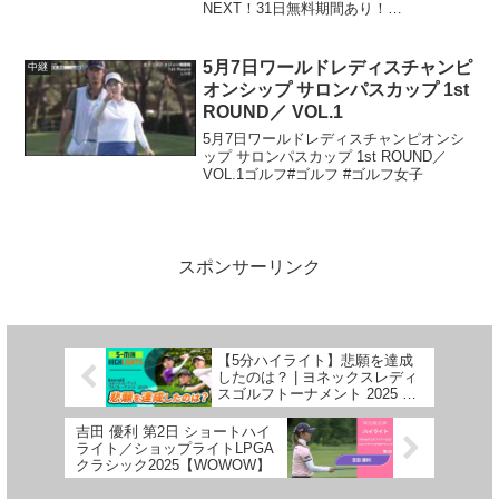
NEXT！31日無料期間あり！
✳️mediable（メディアブル）の動画⭐️女子
ゴルフの有料配信サービスをタダで観る
方法⭐️渋野日向子のアンチコメントする奴
5月7日ワールドレディスチャンピ
中継
を永久追放す...
オンシップ サロンパスカップ 1st
ROUND／ VOL.1
5月7日ワールドレディスチャンピオンシ
ップ サロンパスカップ 1st ROUND／
VOL.1ゴルフ#ゴルフ #ゴルフ女子
スポンサーリンク
【5分ハイライト】悲願を達成
したのは？ | ヨネックスレディ
スゴルフトーナメント 2025 –
Round3
吉田 優利 第2日 ショートハイ
ライト／ショップライトLPGA
クラシック2025【WOWOW】