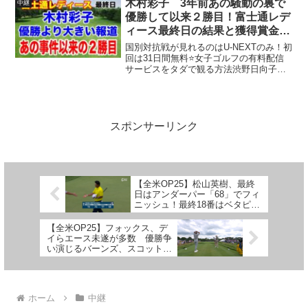
木村彩子 3年前あの騒動の裏で
中継
優勝して以来２勝目！富士通レデ
ィース最終日の結果と獲得賞金
いくら稼いだ？優勝副賞は？
国別対抗戦が見れるのはU-NEXTのみ！初
回は31日間無料⭐️女子ゴルフの有料配信
サービスをタダで観る方法渋野日向子の
アンチコメントする奴を永久追放する瞬
間⭐️渋野日向子の悪口コメントした奴をク
ソミソに言ってやった！⭐️ヤラセ疑惑の証
拠映像...
スポンサーリンク
【全米OP25】松山英樹、最終
日はアンダーパー「68」でフィ
ニッシュ！最終18番はベタピン
バーディでメジャー出場50試合
目を締める
【全米OP25】フォックス、デ
イらエース未遂が多数 優勝争
い演じるバーンズ、スコットら
3日目の好プレー集
ホーム
中継