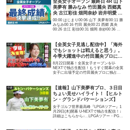
全英女子オープン 最終日 4R 山下
中継
美夢有 勝みなみ 竹田麗央 西郷真
央 古江彩佳 畑岡奈紗 岩井明愛 吉
田優利 岩井千怜
00:00 はじまり00:06 山下 美夢有00:11 勝
みなみ00:16 竹田 麗央00:21 西郷 真央
00:26 古江 彩佳00:31 畑岡 奈紗00:36 岩
井 明愛00:41 吉田 優利00:46 岩井 千怜▼
参考情報LPGA ...
【全英女子見逃し配信中】「海外
中継
でもショットは戦えると思う」。
今季大躍進中の竹田麗央プロに、
全英直前スペシャルインタビュ
8月22日開幕！全英女子オープンをU-
ー！全米に続き活躍なるか…！
NEXTで独占生配信！もうすぐ開幕の全英
女子に出場予定の竹田麗央プロに独占イ
【ゴルフ】【LPGA】【女子プ
ンタビュー！今シーズン、大躍進中の彼
ロ】#ゴルフ
女だが…実は最近まで不調だった?!PGA
ツアーのライブ配信もU-NEXTで！今週放
【速報】山下美夢有プロ、３日目
中継
送予定の...
ちょい見せハイライト！【ヒルト
ン・グランドバケーションズ】
女子ゴルフ世界最高峰『LPGAツアー』1
月29日(木)開幕 U-NEXTで独占生配信！↓
詳細はこちらから↓...LPGAツアー・PGA
ツアーなど海外トップツアーを独占生配
信！山下美夢有や松山英樹の活躍も見放
題！最高峰の海外ツアーを U-NE...