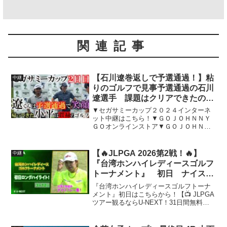
関連記事
【石川遼巻返しで予選通過！】粘
中継
りのゴルフで見事予選通過の石川
遼選手 課題はクリアできたの
か？ 思いを聞く 小平智選手の
▼セガサミーカップ２０２４インターネ
インタビューも収録！ ＃セガサ
ット中継はこちら！▼ＧＯＪＯＨＮＮＹ
ＧＯオンラインストア▼ＧＯＪＯＨＮＮ
ミーカップ２０２４ ＃石川遼
ＹＧＯインスタグラム▼横田真一オンラ
＃小平智
インサロン入会者募集中！▼横田真一の
新曲〜ぶらんぶらん体操〜力が無くても
【🔥JLPGA 2026第2戦！🔥】
中継
飛ぶ方法サブチャンネルの...
『台湾ホンハイレディースゴルフ
トーナメント』 初日 ナイスプ
レー集！【ゴルフ】【U-NEXT】
『台湾ホンハイレディースゴルフトーナ
メント』初日はこちらから！【📺 JLPGA
ツアー観るならU-NEXT！31日間無料ト
ライアル実施中！↓】【U-NEXTでJLPGA
ツアーを観るメリット！】・見逃し配信:
忙しいあなたも、好きな時間に視聴可...