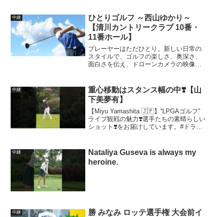
ひとりゴルフ ～西山ゆかり～
中継
【清川カントリークラブ 10番・
11番ホール】
プレーヤーはただひとり。新しい日常の
スタイルで、ゴルフの楽しさ、奥深さ、
面白さを伝え、ドローンカメラの映像も
加えながらゴルフ場の景色やコースの特
徴も紹介する、ひとりのゴルファーの9ホ
ールラウンドに密着した60分番組。今回
重心移動はスタンス幅の中❣️【山
中継
はプロゴルファーの西...
下美夢有】
【Miyu Yamashita 🇯🇵】“LPGAゴルフ”
ライブ観戦の魅力❣️選手たちの素晴らしい
ショット❣️をお届けしています。#ドライ
バーショット#LPGAゴルフ観戦#ゴルフ
中継女子ライブ#女子プロゴルフ中継#女
子プロゴルフ速報#女子ゴ...
Nataliya Guseva is always my
中継
heroine.
勝 みなみ ロッテ選手権 大会前イ
中継