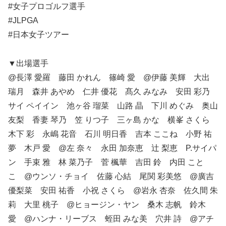
#女子プロゴルフ選手
#JLPGA
#日本女子ツアー
▼出場選手
@長澤 愛羅 藤田 かれん 篠崎 愛 @伊藤 美輝 大出
瑞月 森井 あやめ 仁井 優花 髙久 みなみ 安田 彩乃
サイ ペイイン 池ヶ谷 瑠菜 山路 晶 下川 めぐみ 奥山
友梨 香妻 琴乃 笠 りつ子 三ヶ島 かな 横峯 さくら
木下 彩 永嶋 花音 石川 明日香 吉本 ここね 小野 祐
夢 木戸 愛 @左 奈々 永田 加奈恵 辻 梨恵 P.サイパ
ン 手束 雅 林 菜乃子 菅 楓華 吉田 鈴 内田 こと
こ @ウンソ・チョイ 佐藤 心結 尾関 彩美悠 @廣吉
優梨菜 安田 祐香 小祝 さくら @岩永 杏奈 佐久間 朱
莉 大里 桃子 @ヒョージン・ヤン 桑木 志帆 鈴木
愛 @ハンナ・リーブス 蛭田 みな美 穴井 詩 @アチ