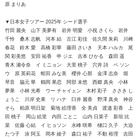
原 まりあ
▼日本女子ツアー 2025年 シード選手
竹田 麗央 山下 美夢有 岩井 明愛 小祝 さくら 岩井
千怜 桑木 志帆 河本 結 古江 彩佳 佐久間 朱莉 川﨑
春花 鈴木 愛 高橋 彩華 藤田 さいき 天本 ハルカ 尾
関 彩美悠 安田 祐香 申 ジエ 吉本 ひかる 森田 遥
青木 瀬令奈 イ ミニョン 大里 桃子 穴井 詩 ペ ソン
ウ 原 英莉花 蛭田 みな美 櫻井 心那 金澤 志奈 堀
琴音 脇元 華 鶴岡 果恋 阿部 未悠 西郷 真央 小林
夢果 小林 光希 ウー チャイェン 木村 彩子 ささき し
ょうこ 川岸 史果 リ ハナ 臼井 麗香 野澤 真央 神谷
そら 柏原 明日架 菊地 絵理香 全 美貞 渡邉 彩香 上
田 桃子 岡山 絵里 内田 ことこ 山内 日菜子 新垣 比
菜 佐藤 心結 イ ヒョソン 永峰 咲希 樋口 久子 大迫
たつ子 涂 阿玉 岡本 綾子 森口 祐子 不動 裕理 吉田