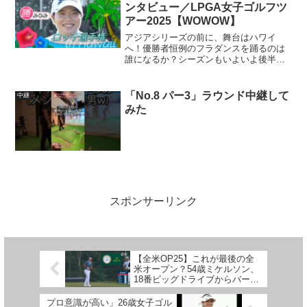
ンタビュー／LPGA女子ゴルフツ
アー2025【WOWOW】
アジアシリーズの前に、舞台はハワイ
へ！優勝者恒例のフラダンスを踊るのは
誰になるか？シーズンもいよいよ後半、
熾烈なタイトルとポイント争いが始まる
ロッテ選手権に向け、出場選手にいろん
な質問をぶつけました！▶▶出場予定日
「No.8 パー3」ラウンド中継して
中継
本人選手山下美夢有、竹田麗...
みた
スポンサーリンク
【全米OP25】これが最後の全
米オープン？54歳ミケルソン、
18番ビッグドライブからバーデ
ィ狙うもパーセーブで1打届か
ず予選落ち
プロ意識が高い」26歳女子ゴル