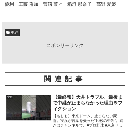
優利 工藤 遥加 菅沼 菜々 稲垣 那奈子 髙野 愛姫
中継
スポンサーリンク
関連記事
【最終報】天井トラブル、最後ま
中継
で中継が止まらなかった理由※フ
ィクション
【もしも】東京ドーム、止まらない豪
雨。実況が言葉を失った“10秒の中断”。続
きはチャンネルで。#プロ野球 #東京ドー
ム #中継事故 #ナイター #Shorts