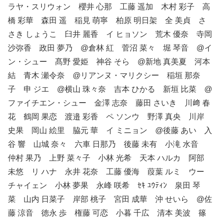
ラヤ・スリウォン 櫻井 心那 工藤 遥加 木村 彩子 高
橋 彩華 森田 遥 稲見 萌寧 柏原 明日架 全 美貞 さ
さき しょうこ 臼井 麗香 イ ヒョソン 荒木 優奈 寺岡
沙弥香 政田 夢乃 @倉林 紅 菅沼 菜々 堀 琴音 @イ
ン・シュー 髙野 愛姫 神谷 そら @新地 真美夏 河本
結 青木 瀬令奈 @リアンヌ・マリクシー 稲垣 那奈
子 申 ジエ @横山 珠々奈 吉本 ひかる 新垣 比菜 @
ファイチエン・シュー 金澤 志奈 藤田 さいき 川﨑 春
花 鶴岡 果恋 渡邉 彩香 ペ ソンウ 野澤 真央 川岸
史果 岡山 絵里 脇元 華 イ ミニョン @後藤 あい 入
谷 響 山城 奈々 六車 日那乃 後藤 未有 小滝 水音
仲村 果乃 上野 菜々子 小林 光希 天本 ハルカ 阿部
未悠 リ ハナ 永井 花奈 工藤 優海 葭葉 ルミ ウー
チャイェン 小林 夢果 永峰 咲希 ｾｷ ﾕｳﾃｨﾝ 泉田 琴
菜 山内 日菜子 岸部 桃子 宮田 成華 沖 せいら @佐
藤 涼音 徳永 歩 権藤 可恋 小暮 千広 清本 美波 篠