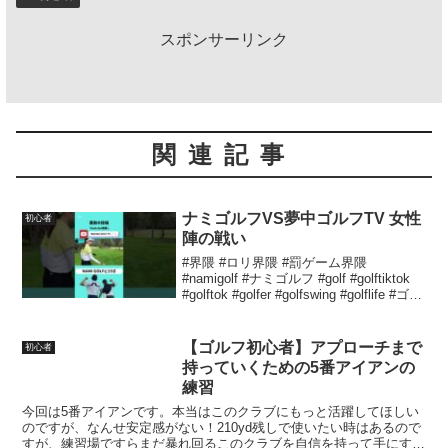
スポンサーリンク
関連記事
ナミゴルフVS夢中ゴルフTV 女性
初心者
陣の戦い
#界隈 #ロリ界隈 #罰ゲーム界隈
#namigolf #ナミゴルフ #golf #golftiktok
#golftok #golfer #golfswing #golflife #ゴル
フ #ゴルフスイング #ゴルフ女子 #ゴルフ
男子 #...
【ゴルフ初心者】アプローチまで
初心者
持っていくための5番アイアンの
練習
今回は5番アイアンです。本当はこのクラブにもっと活躍してほしい
のですが、なんせ安定感がない！210yd残しで使いたい時はあるので
すが、練習場ですらまだ暴れ回るこのクラブを自信を持って手にする