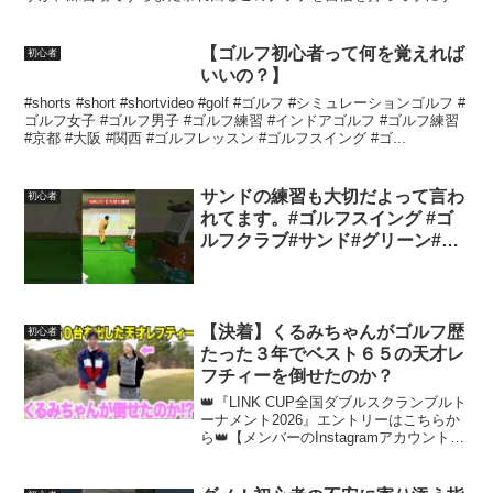
ことができない現状です。なので、比較的安定している...
【ゴルフ初心者って何を覚えれば
初心者
いいの？】
#shorts #short #shortvideo #golf #ゴルフ #シミュレーションゴルフ #
ゴルフ女子 #ゴルフ男子 #ゴルフ練習 #インドアゴルフ #ゴルフ練習
#京都 #大阪 #関西 #ゴルフレッスン #ゴルフスイング #ゴ...
サンドの練習も大切だよって言わ
初心者
れてます。#ゴルフスイング #ゴ
ルフクラブ#サンド#グリーン#バ
ンカー#ゴルフ初心者 #golflife #
ゴルフスイング #ダイエット#健
康#golf #ゴルフウェア
【決着】くるみちゃんがゴルフ歴
初心者
たった３年でベスト６５の天才レ
フチィーを倒せたのか？
👑『LINK CUP全国ダブルスクランブルト
ーナメント2026』エントリーはこちらか
ら👑【メンバーのInstagramアカウント】
くるみちゃん➡︎宗光➡︎ゆうすけ➡︎山片くん
➡︎ 👚FILA GOLF👚本日くるみちゃんが着
用しているウェアは...