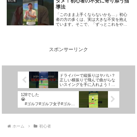
ダメ！初心者の不安に寄り添う指
初心者
導法
「このまま上手くならないかも…」初心
者の方の多くは、実は大きな不安を抱え
ています。そこで、「ずっとこれをやっ
てください」と伝えてしまうのはNG。大
切なのは、不安に寄り添い、“一緒に頑張
る”空気を作ること。信頼されるレッスン
の考え方を野村プロ...
スポンサーリンク
ドライバーで縦振りはヤバい？
正しい横振りで飛んで曲がらな
いスイングを手に入れよう！
#300ヤード #ゴルフ #ゴルフレ
ッスン #ドライバー #ドライバ
128でした
ーショット #ゴルフ初心者 #ゴ
😭
ルフ基本
#ゴルフ#ゴルフ女子#ゴルフ
初心者#2025年スタート#成長記
録#100切り#年内目標
ホーム
初心者