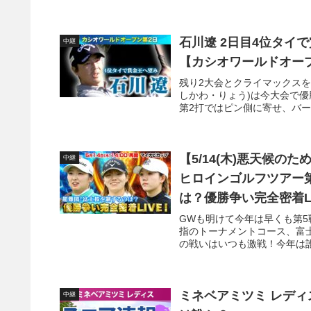
石川遼 2日目4位タイ
中継
【カシオワールドオー
残り2大会とクライマックスを
しかわ・りょう)は今大会で優
第2打ではピン側に寄せ、バーデ
【5/14(木)悪天候のた
中継
ヒロインゴルフツアー第
は？優勝争い完全密着L
GWも明けて今年は早くも第
指のトーナメントコース、富
の戦いはいつも激戦！今年は誰
ミネベアミツミ レディス
中継