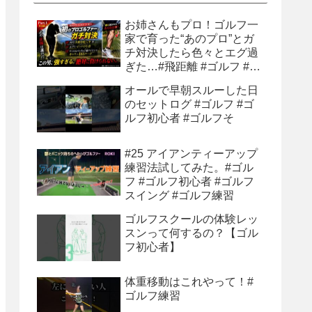
お姉さんもプロ！ゴルフ一
家で育った“あのプロ”とガ
チ対決したら色々とエグ過
ぎた…#飛距離 #ゴルフ #ゴ
ルフ練習 #ゴルフ練習法 #
オールで早朝スルーした日
ティーショット
のセットログ #ゴルフ #ゴ
ルフ初心者 #ゴルフそ
#25 アイアンティーアップ
練習法試してみた。#ゴル
フ #ゴルフ初心者 #ゴルフ
スイング #ゴルフ練習
ゴルフスクールの体験レッ
スンって何するの？【ゴル
フ初心者】
体重移動はこれやって！#
ゴルフ練習