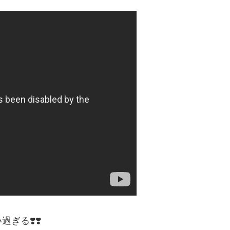
る❣️❣️