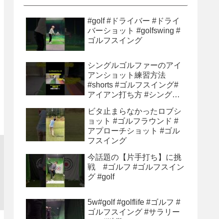
#golf #ドライバー #ドライ
バーショット #golfswing #
ゴルフスイング
シングルゴルファーのアイ
アンショット練習方法
#shorts #ゴルフスイング#
アイアン打ち方 #シングル
ゴルファー#ゴルフ初心者 #
ビタ止まらなかったロブシ
ゴルフ練習方法
ョット #ゴルフラウンド #
アプローチショット #ゴル
フスイング
今話題の【片手打ち】に挑
戦 #ゴルフ #ゴルフスイン
グ #golf
5w#golf #golflife #ゴルフ #
ゴルフスイング #サラリー