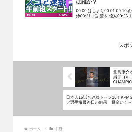
は誰か？
00:00 はじまり00:01 09:1
鈴00:21 1位 荒木 優奈00:26 
スポ
北島康介
男子ゴルフ
CHAMPIO
日本人16試合連続トップ10！KPMG
フ選手権最終日の結果 賞金いくら
ホーム
中継