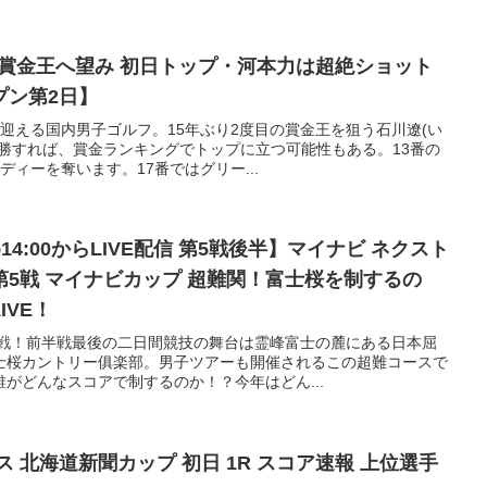
で賞金王へ望み 初日トップ・河本力は超絶ショット
プン第2日】
迎える国内男子ゴルフ。15年ぶり2度目の賞金王を狙う石川遼(い
勝すれば、賞金ランキングでトップに立つ可能性もある。13番の
ィーを奪います。17番ではグリー...
め14:00からLIVE配信 第5戦後半】マイナビ ネクスト
5戦 マイナビカップ 超難関！富士桜を制するの
IVE！
5戦！前半戦最後の二日間競技の舞台は霊峰富士の麓にある日本屈
士桜カントリー俱楽部。男子ツアーも開催されるこの超難コースで
がどんなスコアで制するのか！？今年はどん...
 北海道新聞カップ 初日 1R スコア速報 上位選手