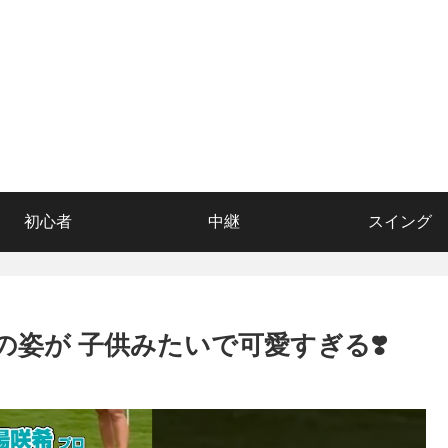
初心者
中継
スイング
の姿が 子供みたいで可愛すぎる❣️