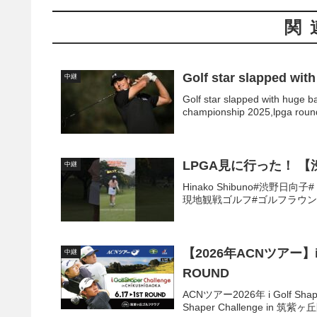
関
Golf star slapped with
中継
Golf star slapped with huge b
championship 2025,lpga round 
LPGA見に行った！ 
中継
Hinako Shibuno#渋野
現地観戦ゴルフ#ゴルフラウンド#ゴ
【2026年ACNツアー】i G
中継
ROUND
ACNツアー2026年 i Golf Sh
Shaper Challenge in 