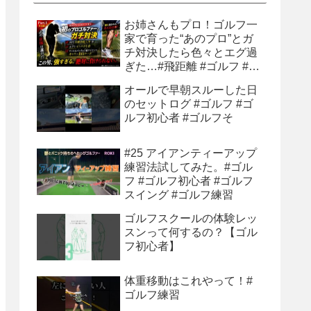
お姉さんもプロ！ゴルフ一
家で育った“あのプロ”とガ
チ対決したら色々とエグ過
ぎた…#飛距離 #ゴルフ #ゴ
ルフ練習 #ゴルフ練習法 #
オールで早朝スルーした日
ティーショット
のセットログ #ゴルフ #ゴ
ルフ初心者 #ゴルフそ
#25 アイアンティーアップ
練習法試してみた。#ゴル
フ #ゴルフ初心者 #ゴルフ
スイング #ゴルフ練習
ゴルフスクールの体験レッ
スンって何するの？【ゴル
フ初心者】
体重移動はこれやって！#
ゴルフ練習