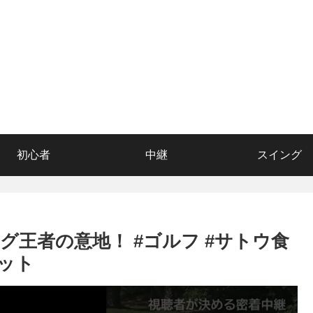
初心者
中継
スイング
グ王者の意地！ #ゴルフ #サトウ食
ョット