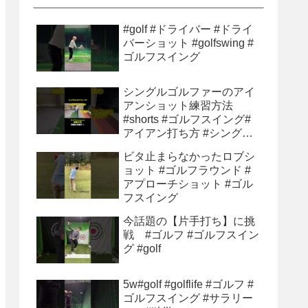
#golf #ドライバー #ドライ
バーショット #golfswing #
ゴルフスイング
シングルゴルファーのアイ
アンショット練習方法
#shorts #ゴルフスイング#
アイアン打ち方 #シングル
ゴルファー#ゴルフ初心者 #
ビタ止まらなかったロブシ
ゴルフ練習方法
ョット #ゴルフラウンド #
アプローチショット #ゴル
フスイング
今話題の【片手打ち】に挑
戦 #ゴルフ #ゴルフスイン
グ #golf
5w#golf #golflife #ゴルフ #
ゴルフスイング #サラリー