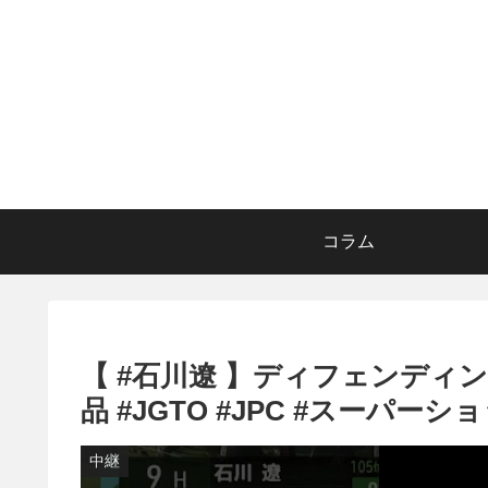
コラム
【 #石川遼 】ディフェンディン
品 #JGTO #JPC #スーパーシ
中継