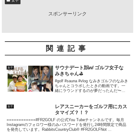
女子
スポンサーリンク
関連記事
サウナデート🧖w/ ゴルフ女子な
女子
みきちゃん⛳️
#golf #sauna #vlog なみきゴルフのなみき
ちゃんとコラボしたときの動画です。一
緒にラウンドするのが夢だったんだ〜！
汗を流して友情が深まりました🌷またご
一緒したいな！
レアスニーカーをゴルフ用にカス
女子
タマイズ？！？
============#FR2GOLF の公式You Tubeチャンネルです。毎月
Instagramのフォロワー様のみパスワードを発行し24時間限定で商品
を発売しています。RabbitsCountryClub®︎ #FR2GOLFNot ...