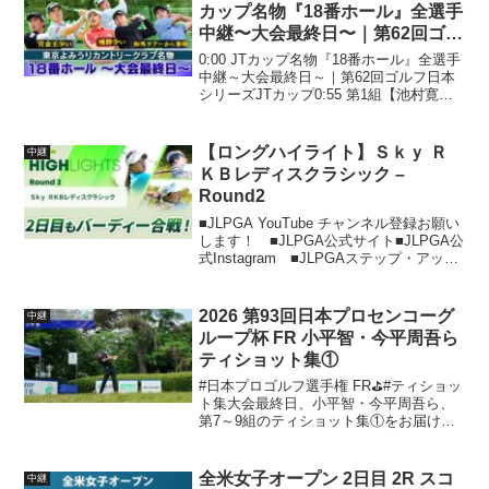
カップ名物『18番ホール』全選手
中継〜大会最終日〜｜第62回ゴル
フ日本シリーズJTカップ
0:00 JTカップ名物『18番ホール』全選手
中継～大会最終日～｜第62回ゴルフ日本
シリーズJTカップ0:55 第1組【池村寛世/
長野泰雅/小斉平優和】7:50 第2組【勝俣
陵/中島啓太/清水大成】13:54 第3組【原
敏之/大岩龍一/坂本...
【ロングハイライト】Ｓｋｙ Ｒ
中継
ＫＢレディスクラシック –
Round2
■JLPGA YouTube チャンネル登録お願い
します！ ■JLPGA公式サイト■JLPGA公
式Instagram ■JLPGAステップ・アッ
プ・ツアー公式Instagram■JLPGA公式
X（旧Twitter）■JLPGA公式Faceb...
2026 第93回日本プロセンコーグ
中継
ループ杯 FR 小平智・今平周吾ら
ティショット集①
#日本プロゴルフ選手権 FR⛳#ティショッ
ト集大会最終日、小平智・今平周吾ら、
第7～9組のティショット集①をお届け⛳■
大会公式サイト📺TV放送2026/5/24（日）
07:00～10:00 ゴルフネットワーク（とこ
とん1番ホール生中継）20...
全米女子オープン 2日目 2R スコ
中継