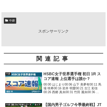
中継
スポンサーリンク
関連記事
HSBC女子世界選手権 初日 1R ス
中継
コア速報 上位選手は誰か？
00:00 はじまり00:06 山下 美夢有00:11 馬
場 咲希00:16 岩井 明愛00:21 古江 彩佳
00:26 西郷 真央00:31 竹田 麗央00:36 勝
みなみ00:41 笹生 優花00:46 岩井 千怜
00:51 吉田 優...
【国内男子ゴルフ今季最終戦】JT
中継