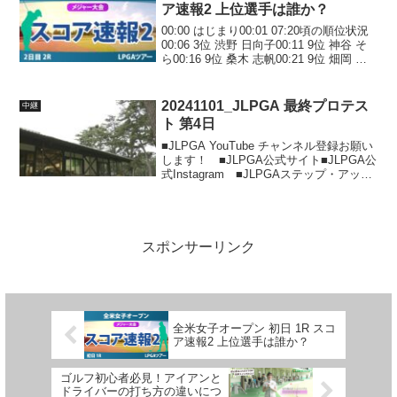
ア速報2 上位選手は誰か？
00:00 はじまり00:01 07:20頃の順位状況
00:06 3位 渋野 日向子00:11 9位 神谷 そ
ら00:16 9位 桑木 志帆00:21 9位 畑岡 奈
紗00:26 15位 山下 美夢有00:31 15位 吉田
優利00:36...
20241101_JLPGA 最終プロテス
中継
ト 第4日
■JLPGA YouTube チャンネル登録お願い
します！ ■JLPGA公式サイト■JLPGA公
式Instagram ■JLPGAステップ・アッ
プ・ツアー公式Instagram■JLPGA公式
X（旧Twitter）■JLPGA公式Faceb...
スポンサーリンク
全米女子オープン 初日 1R スコ
ア速報2 上位選手は誰か？
ゴルフ初心者必見！アイアンと
ドライバーの打ち方の違いにつ