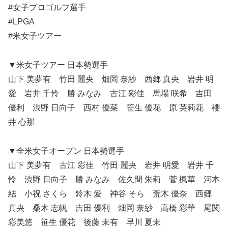
#女子プロゴルフ選手
#LPGA
#米女子ツアー
▼米女子ツアー 日本勢選手
山下 美夢有 竹田 麗央 畑岡 奈紗 西郷 真央 岩井 明
愛 岩井 千怜 勝 みなみ 古江 彩佳 馬場 咲希 吉田
優利 渋野 日向子 西村 優菜 笹生 優花 原 英莉花 櫻
井 心那
▼全米女子オープン 日本勢選手
山下 美夢有 古江 彩佳 竹田 麗央 岩井 明愛 岩井 千
怜 渋野 日向子 勝 みなみ 佐久間 朱莉 菅 楓華 河本
結 小祝 さくら 鈴木 愛 神谷 そら 荒木 優奈 西郷
真央 桑木 志帆 吉田 優利 畑岡 奈紗 高橋 彩華 尾関
彩美悠 笹生 優花 後藤 未有 早川 夏未