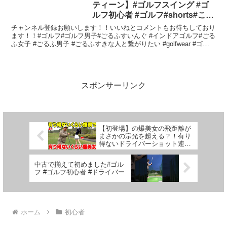
ティーン】#ゴルフスイング #ゴ
ルフ初心者 #ゴルフ#shorts#こば
やん#インドアゴルフ
チャンネル登録お願いします！！いいねとコメントもお待ちしており
ます！！#ゴルフ#ゴルフ男子#ごるふすいんぐ #インドアゴルフ#ごる
ふ女子 #ごるふ男子 #ごるふすきな人と繋がりたい #golfwear #ゴル
フ女子 #ゴルフ男子#ゴルフ始め...
スポンサーリンク
【初登場】の爆美女の飛距離が
まさかの宗光を超える？！有り
得ないドライバーショット連発
する美女の正体がすごかった#1
中古で揃えて初めました#ゴル
フ #ゴルフ初心者 #ドライバー
ホーム
初心者