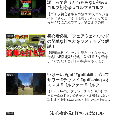
調」って言うと当たらない説w #
ゴルフ初心者 #ゴルフ #ゴルフ女
子 #キャバ嬢ゴルフ #shorts
​【ゴルフ初心者キャバ嬢 × 素人エンジョ
イおじさん】​「今日は調子いい」って言
った直後にこれですよ。笑ゴルフの神様
は見てますね...。​恥ずかしすぎて穴があ
ったら入りたい⛳️​ほんわか毒舌だけどゴ
ルフはガチ（？）な日常をアップしてま
初心者必見！フェアウェイウッド
初心者
す！少...
の簡単な打ち方を３ステップで解
説！
【豪華無料プレゼント配布中！ななみの
公式LINE限定3大特典】公式LINEを登録
していただくと以下の特典がもらえま
す！✅練習メニュー付！「100切り攻略メ
ソッド」✅2日間限定の100切り特化動画
講義 ←土台が固まるプレゼント付✅安定
いけーい #golf #golfskill #ゴルフ
初心者
スイング...
サワー #ラウンド #golfswing #オ
ススメ #ゴルファー #ゴルフ
【YouTubeゴルフサワーチャンネル】フ
ォロー&👍ボタン&チャンネル登録お願い
致します😄Instagram👉 TikTok👉 Twitter
👉 Facebook👉 YouTube👉 Blog👉
【GOLFSOUR】ゴルフサワーオリジナル
キ...
【初心者必見‼️打ちっぱなしルー
初心者