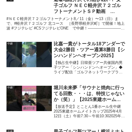
子ゴルフ ＮＥＣ軽井沢７２ゴル
フトーナメントＳＰ動画
【8/11(金)から軽井沢で開催！】
#ＮＥＣ軽井沢７２ゴルフトーナメント8／11（金）〜13（日）ま
で、#軽井沢７２ゴルフ 北コース ［長野県軽井沢町］で開催！地上
波 #フジテレビ #CSフジテレビONE で中継！------------------------------
-...
比嘉一貴がトータル18アンダーで
中継
大会2勝目・ツアー通算8勝目【シ
ンハンドンヘオープン2025】
【独占生中継】日韓亜ツアー共催国内男
子ツアー「シンハンドンヘオープン」◆
ライブ配信「ゴルフネットワークプラス
TV」◆ニュース・放送予定■■■ゴルフネ
ットワーク視聴方法■■■★スカパー！・
J:COMなどケーブルテレビ・プライムビ
堀川未来夢「サウナと焼肉に行っ
中継
デオチャンネル...
てる回数・・・は、特技じゃない
か（笑）」【2025東建ホームメ
イトカップ】
【放送予定】とことん1番ホール生中継
2025東建ホームメイトカップ2025年4月
12日（土）午前7:30～午前10:302025年4
月13日（日）午前7:30～午前10:15【大会
概要】【大会公式サイト】#JGTO#PGA
ツアー#ゴルフ#ゴ...
男子ゴルフ新ツアー！横浜ミナト
中継