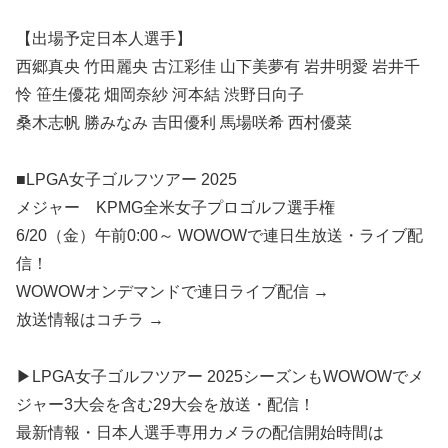
【出場予定日本人選手】
西郷真央 竹田麗央 古江彩佳 山下美夢有 岩井明愛 岩井千
怜 笹生優花 畑岡奈紗 河本結 渋野日向子
桑木志帆 勝みなみ 吉田優利 馬場咲希 西村優菜
■LPGA女子ゴルフツアー 2025
メジャー KPMG全米女子プロゴルフ選手権
6/20（金）午前0:00～ WOWOWで連日生放送・ライブ配
信！
WOWOWオンデマンドで連日ライブ配信 →
放送情報はコチラ →
▶LPGA女子ゴルフツアー 2025シーズンもWOWOWでメ
ジャー3大会を含む29大会を放送・配信！
最新情報・日本人選手専用カメラの配信開始時間は