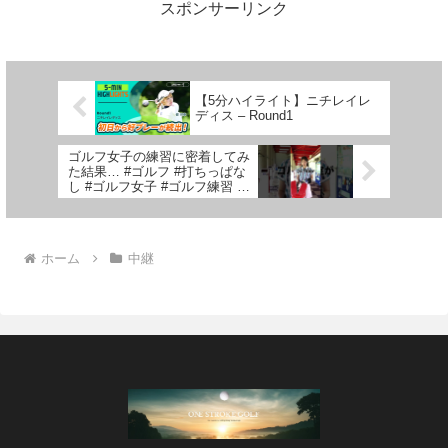
スポンサーリンク
【5分ハイライト】ニチレイレ
ディス – Round1
ゴルフ女子の練習に密着してみ
た結果… #ゴルフ #打ちっぱな
し #ゴルフ女子 #ゴルフ練習 #
ゴルフ初心者 #ゴルフ場 #敦賀
#嶺南 #福井県
ホーム
中継