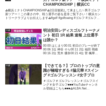
CHAMPIONSHIP｜横浜CC
⛳️横浜ミナトCHAMPIONSHIP⛳️2日目観戦して来ました✨男子ゴルフ
新ツアー！この暑さの中、戦う選手の姿を是非ご覧下さい！横浜カン
トリークラブよりお伝えします⛳️#golf #golfswing #ゴルフ #ゴルフス
イング #ゴルフ...
明治安田レディスゴルフトーナメ
中継
ント 初日 1R 結果 速報 上位選手
は誰か？
00:00 はじまり00:01 初日のプレーが終了
00:06 1位 神谷 そら00:11 2位 福田 萌維
00:16 2位 荒木 優奈00:21 4位 菅 楓華
00:26 4位 大出 瑞月00:31 6位 鳥居 さく
ら00:36 6位 桑木...
【できてる？】プロのトップの意
中継
識が極端すぎる #脇元華 #スイン
グ #ゴルフレッスン #女子プロ
＃ゴルフ＃ゴルフレッスン＃ゴルフスイ
ング＃女子ゴルフ■■■YouTubeチャンネ
ル登録はこちら■■■⛳️ALBA.Net
Instagram⛳️ALBA.Net X⛳️ALBA.Net
Facebook